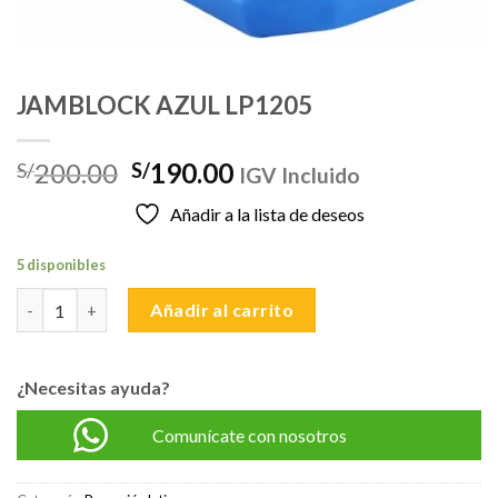
JAMBLOCK AZUL LP1205
El
El
200.00
190.00
S/
S/
IGV Incluido
precio
precio
Añadir a la lista de deseos
original
actual
era:
es:
5 disponibles
S/200.00.
S/190.00.
JAMBLOCK AZUL LP1205 cantidad
Añadir al carrito
¿Necesitas ayuda?
Comunícate con nosotros