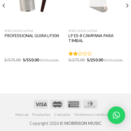
PERCUSIÓN LATINA
PERCUSIÓN LATINA
LP ES-8 CAMPANA PARA
PROFESSIONAL GUIRA LP304
TIMBAL
El
El
El
El
S/
575.00
S/
550.00
S/
275.00
S/
250.00
IGV Incluido
Valorado
IGV Incluido
precio
precio
precio
precio
con
original
actual
original
actual
2.00
era:
es:
era:
es:
de 5
S/575.00.
S/550.00.
S/275.00.
S/250.00.
Marcas
Productos
Contacto
Términos y condiciones
Copyright 2026 ©
MORRISON MUSIC