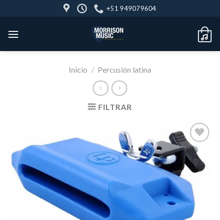
Skip
+51 949079604
to
content
Inicio
/
Percusión latina
FILTRAR
Añadir
a la
lista de
deseos