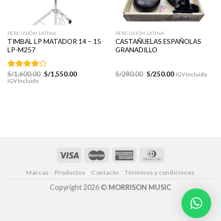
PERCUSIÓN LATINA
PERCUSIÓN LATINA
TIMBAL LP MATADOR 14 – 15
CASTAÑUELAS ESPAÑOLAS
LP-M257
GRANADILLO
El
El
El
El
S/
1,600.00
S/
1,550.00
S/
280.00
S/
250.00
Valorado
IGV Incluido
precio
precio
precio
precio
IGV Incluido
con
4.00
original
actual
original
actual
de 5
era:
es:
era:
es:
S/1,600.00.
S/1,550.00.
S/280.00.
S/250.00.
Marcas
Productos
Contacto
Términos y condiciones
Copyright 2026 ©
MORRISON MUSIC