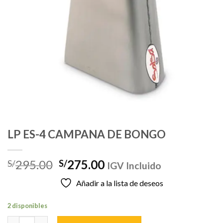
LP ES-4 CAMPANA DE BONGO
El
El
295.00
275.00
S/
S/
IGV Incluido
precio
precio
Añadir a la lista de deseos
original
actual
era:
es:
2 disponibles
S/295.00.
S/275.00.
LP ES-4 CAMPANA DE BONGO cantidad