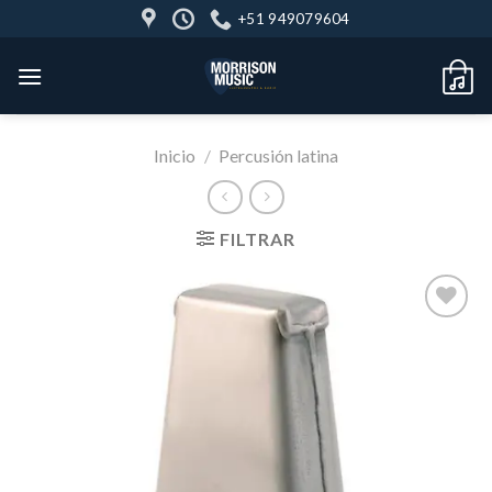
Skip
+51 949079604
to
content
Inicio
/
Percusión latina
FILTRAR
Añadir
a la
lista de
deseos