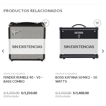
PRODUCTOS RELACIONADOS
Añadir
Añadir
a la
a la
lista de
lista de
SIN EXISTENCIAS
SIN EXISTENCIAS
deseos
deseos
AMPLIFICADORES
AMPLIFICADORES
FENDER RUMBLE 40 – V3 –
BOSS KATANA 50 MK2 – 50
BASS COMBO
WATTS
El
El
El
El
S/
1,350.00
S/
1,250.00
S/
1,550.00
S/
1,400.00
precio
precio
precio
precio
IGV Incluido
IGV Incluido
original
actual
original
actual
era:
es:
era:
es:
.
S/1,350.00.
S/1,250.00.
S/1,550.00.
S/1,400.00.