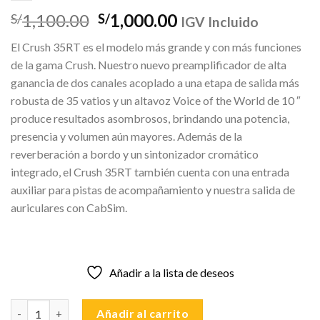
El
El
1,100.00
1,000.00
S/
S/
IGV Incluido
precio
precio
El Crush 35RT es el modelo más grande y con más funciones
original
actual
de la gama Crush. Nuestro nuevo preamplificador de alta
era:
es:
ganancia de dos canales acoplado a una etapa de salida más
S/1,100.00.
S/1,000.00.
robusta de 35 vatios y un altavoz Voice of the World de 10 ″
produce resultados asombrosos, brindando una potencia,
presencia y volumen aún mayores. Además de la
reverberación a bordo y un sintonizador cromático
integrado, el Crush 35RT también cuenta con una entrada
auxiliar para pistas de acompañamiento y nuestra salida de
auriculares con CabSim.
Añadir a la lista de deseos
ORANGE CRUSH 35RT AMPLIFICADOR DE GUITARRA REVERB + 
Añadir al carrito