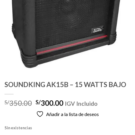
SOUNDKING AK15B – 15 WATTS BAJO
El
El
350.00
300.00
S/
S/
IGV Incluido
precio
precio
Añadir a la lista de deseos
original
actual
era:
es:
Sin existencias
S/350.00.
S/300.00.