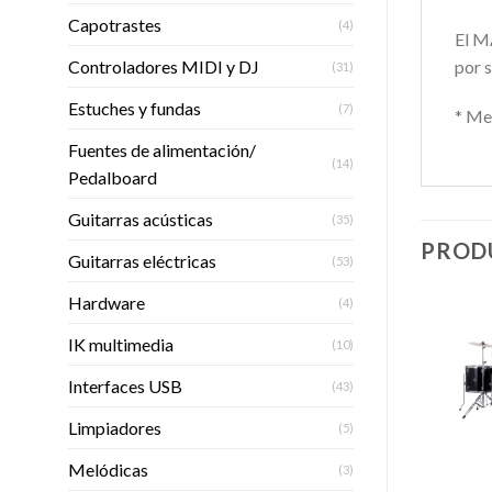
Capotrastes
(4)
El M
por s
Controladores MIDI y DJ
(31)
Estuches y fundas
(7)
* Me
Fuentes de alimentación/
(14)
Pedalboard
Guitarras acústicas
(35)
PROD
Guitarras eléctricas
(53)
Hardware
(4)
IK multimedia
(10)
Interfaces USB
(43)
Añadir
Añadir
SIN EXISTENCIAS
SIN EXISTENCIAS
a la
a la
lista de
lista de
Limpiadores
(5)
deseos
deseos
Melódicas
+
+
+
(3)