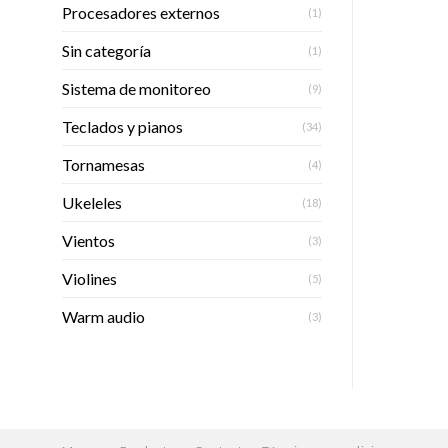
Procesadores externos
(1)
Sin categoría
(1)
Sistema de monitoreo
(9)
Teclados y pianos
(34)
Tornamesas
(4)
Ukeleles
(18)
Vientos
(3)
Violines
(5)
Warm audio
(3)