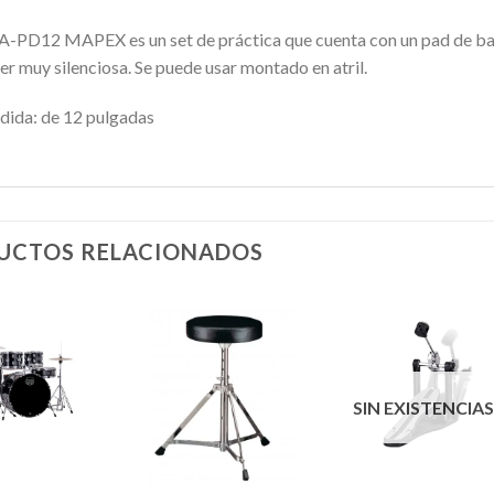
A-PD12 MAPEX es un set de práctica que cuenta con un pad de bas
er muy silenciosa. Se puede usar montado en atril.
dida: de 12 pulgadas
UCTOS RELACIONADOS
Añadir
Añadir
Añadi
SIN EXISTENCIA
a la
a la
a la
lista de
lista de
lista d
deseos
deseos
deseo
+
+