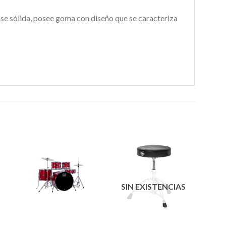
e sólida, posee goma con diseño que se caracteriza
r
Añadir
Añadir
S
SIN EXISTENCIAS
a la
a la
e
lista de
lista de
s
deseos
deseos
+
+
+