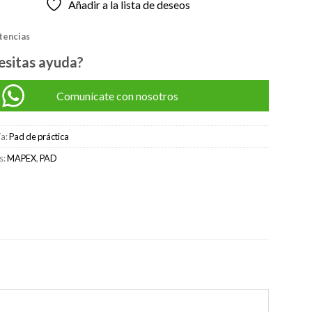
Añadir a la lista de deseos
original
actual
era:
es:
stencias
S/240.00.
S/200.00.
esitas ayuda?
Comunícate con nosotros
ía:
Pad de práctica
s:
MAPEX
,
PAD