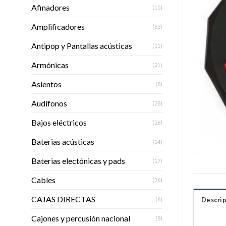
Afinadores
(15)
Amplificadores
(63)
Antipop y Pantallas acústicas
(11)
Armónicas
(21)
Asientos
(8)
Audífonos
(28)
Bajos eléctricos
(26)
Baterias acústicas
(14)
Baterias electónicas y pads
(17)
Cables
(36)
CAJAS DIRECTAS
Descrip
(6)
Cajones y percusión nacional
(8)