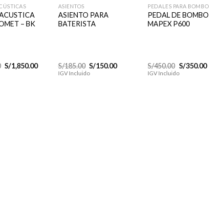
ACÚSTICAS
ASIENTOS
PEDALES PARA BOMBO
 ACUSTICA
ASIENTO PARA
PEDAL DE BOMBO
OMET – BK
BATERISTA
MAPEX P600
El
El
El
El
El
El
0
S/
1,850.00
S/
185.00
S/
150.00
S/
450.00
S/
350.00
precio
precio
precio
precio
precio
pre
IGV Incluido
IGV Incluido
original
actual
original
actual
original
actu
era:
es:
era:
es:
era:
es:
S/2,050.00.
S/1,850.00.
S/185.00.
S/150.00.
S/450.00.
S/35