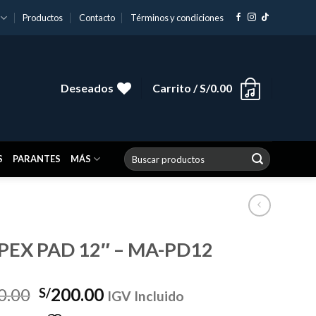
Productos
Contacto
Términos y condiciones
Deseados
Carrito /
S/
0.00
Buscar
S
PARANTES
MÁS
por:
EX PAD 12″ – MA-PD12
El
El
0.00
200.00
S/
IGV Incluido
precio
precio