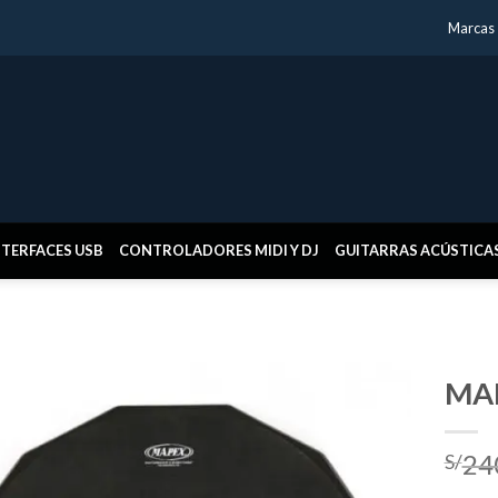
Marcas
NTERFACES USB
CONTROLADORES MIDI Y DJ
GUITARRAS ACÚSTICA
MAP
24
S/
Añadir
a la