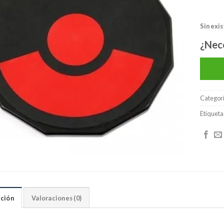
lista de
deseos
Sin exi
¿Nec
Categor
Etiqueta
ción
Valoraciones (0)