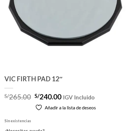
VIC FIRTH PAD 12″
El
El
265.00
240.00
S/
S/
IGV Incluido
precio
precio
Añadir a la lista de deseos
original
actual
era:
es:
Sin existencias
S/265.00.
S/240.00.
¿Necesitas ayuda?