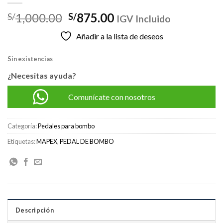
El
El
1,000.00
875.00
S/
S/
IGV Incluido
precio
precio
Añadir a la lista de deseos
original
actual
era:
es:
Sin existencias
S/1,000.00.
S/875.00.
¿Necesitas ayuda?
Comunícate con nosotros
Categoría:
Pedales para bombo
Etiquetas:
MAPEX
,
PEDAL DE BOMBO
Descripción