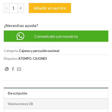
S/550.00.
S/485.00.
CAJON PROFESIONAL ATEMPO CLASICO DEGRADE VIOLETA ca
Añadir al carrito
¿Necesitas ayuda?
Comunícate con nosotros
Categoría:
Cajones y percusión nacional
Etiquetas:
ATEMPO
,
CAJONES
Descripción
Valoraciones (0)