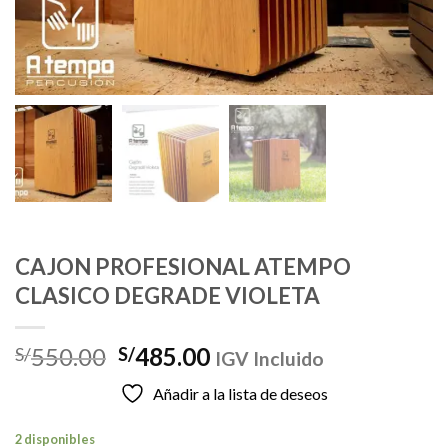
CAJON PROFESIONAL ATEMPO
CLASICO DEGRADE VIOLETA
El
El
550.00
485.00
S/
S/
IGV Incluido
precio
precio
Añadir a la lista de deseos
original
actual
era:
es:
2 disponibles