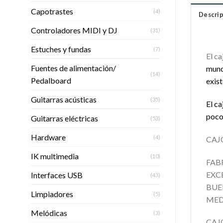
Capotrastes
(4)
Descrip
Controladores MIDI y DJ
(31)
Estuches y fundas
(7)
El c
Fuentes de alimentación/
mund
(14)
Pedalboard
exist
Guitarras acústicas
(35)
El c
poc
Guitarras eléctricas
(53)
Hardware
(4)
CAJ
IK multimedia
(10)
FAB
EXC
Interfaces USB
(43)
BUE
Limpiadores
(5)
MED
Melódicas
(3)
CAJ