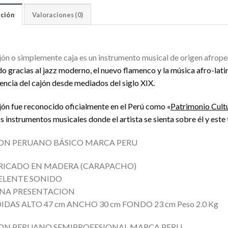
ción
Valoraciones (0)
ajón o simplemente caja es un instrumento musical de origen afrop
o gracias al jazz moderno, el nuevo flamenco y la
música
afro-lati
encia del cajón desde mediados del siglo XIX.
ajón fue reconocido oficialmente en el Perú como «
Patrimonio Cult
os
instrumentos musicales
donde el artista se sienta sobre él y este
ON PERUANO BÁSICO MARCA PERU
RICADO EN MADERA (CARAPACHO)
ELENTE SONIDO
NA PRESENTACION
IDAS ALTO 47 cm ANCHO 30 cm FONDO 23 cm Peso 2.0 Kg
ON PERUANO SEMIPROFESIONAL MARCA PERU