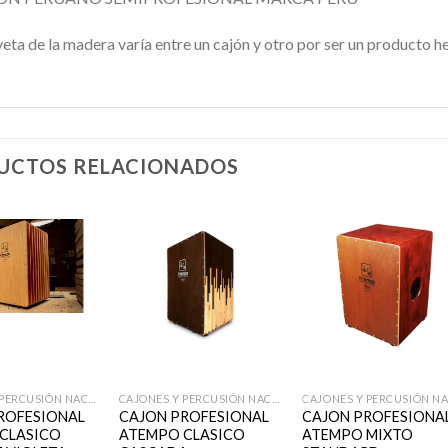
veta de la madera varía entre un cajón y otro por ser un producto 
UCTOS RELACIONADOS
Añadir
Añadir
Añadi
a la
a la
a la
lista de
lista de
lista d
deseos
deseos
deseo
+
+
CAJONES Y PERCUSIÓN NACIONAL
CAJONES Y PERCUSIÓN NACIONAL
ROFESIONAL
CAJON PROFESIONAL
CAJON PROFESIONA
CLASICO
ATEMPO CLASICO
ATEMPO MIXTO