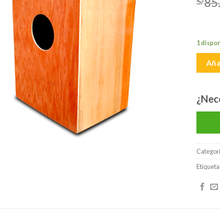
85
S/
lista de
deseos
1 dispo
Aña
¿Nec
Categor
Etiqueta