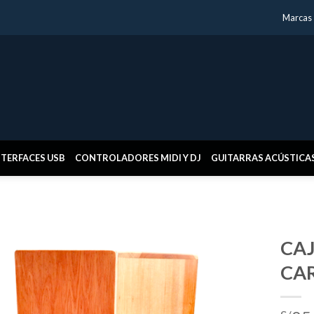
Marcas
NTERFACES USB
CONTROLADORES MIDI Y DJ
GUITARRAS ACÚSTICA
CA
CA
Añadir
a la