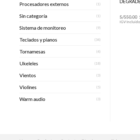
STANDARD
DEGRADE
Procesadores externos
(1)
Sin categoría
(1)
El
El
S/
550.00
S/
475.00
S/
550.00
precio
precio
IGV Incluido
IGV Incluido
original
actual
Sistema de monitoreo
(9)
era:
es:
S/550.00.
S/475.00.
Teclados y pianos
(34)
Tornamesas
(4)
Ukeleles
(18)
Vientos
(3)
Violines
(5)
Warm audio
(3)