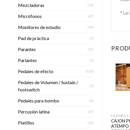
Mezcladoras
(13)
* La 
Micrófonos
(67)
Monitores de estudio
(29)
Pad de práctica
(3)
PROD
Parantes
(37)
Parlantes
(3)
Pedales de efecto
(170)
Pedales de Volumen / Sustain /
Añadir
(5)
footswitch
a la
lista de
deseos
Pedales para bombo
(6)
+
+
Percusión latina
(27)
CAJONES Y PERCUSIÓN NACIONAL
CAJON PROFESIONAL
CAJON P
Platillos
(16)
ATEMPO CLASICO
ATEMPO 