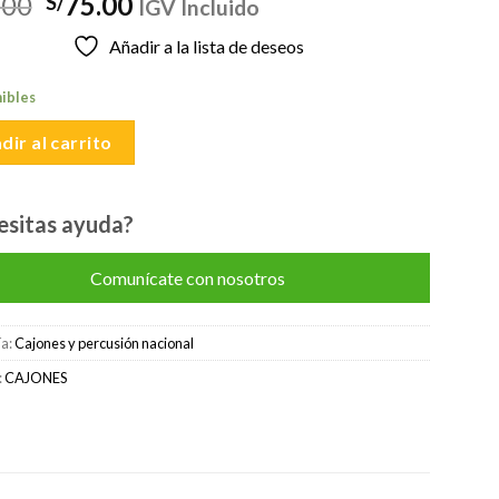
El
El
.00
75.00
S/
IGV Incluido
precio
precio
Añadir a la lista de deseos
original
actual
era:
es:
nibles
S/85.00.
S/75.00.
dir al carrito
esitas ayuda?
Comunícate con nosotros
ía:
Cajones y percusión nacional
:
CAJONES