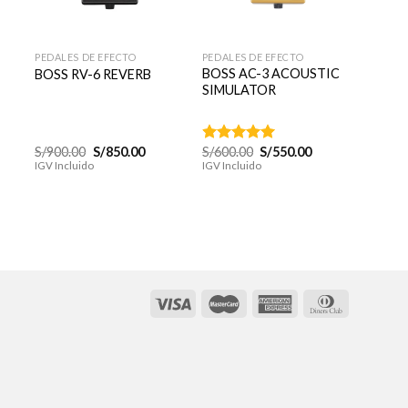
+
+
+
PEDALES DE EFECTO
PEDALES DE EFECTO
PEDALE
BOSS AC-3 ACOUSTIC
BOSS 
BOSS RV-6 REVERB
SIMULATOR
MULT
El
El
El
El
S/
900.00
S/
850.00
S/
600.00
S/
550.00
S/
1,95
Valorado
cio
precio
precio
precio
precio
IGV Incluido
IGV Incluido
IGV Inc
con
5.00
al
original
actual
original
actual
de 5
era:
es:
era:
es:
0.00.
S/900.00.
S/850.00.
S/600.00.
S/550.00.