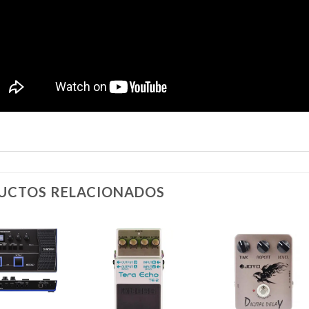
UCTOS RELACIONADOS
Añadir
Añadir
Añadi
a la
a la
a la
lista de
lista de
lista d
deseos
deseos
deseo