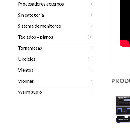
Procesadores externos
(1)
Sin categoría
(1)
Sistema de monitoreo
(9)
Teclados y pianos
(34)
Tornamesas
(4)
Ukeleles
(18)
Vientos
(3)
PROD
Violines
(5)
Warm audio
(3)
Añadir
Añadir
a la
a la
lista de
lista de
deseos
deseos