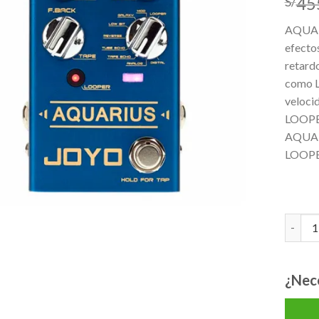
45
S/
lista de
deseos
AQUARI
efectos
retardo
como L
veloci
LOOPER
AQUARI
LOOPER
JOYO R
¿Nec