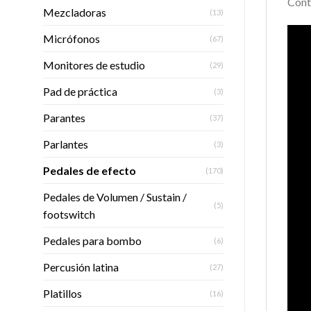
Cont
Mezcladoras
(13)
Micrófonos
(67)
Monitores de estudio
(29)
Pad de práctica
(3)
Parantes
(37)
Parlantes
(3)
Pedales de efecto
(170)
Pedales de Volumen / Sustain /
(5)
footswitch
Pedales para bombo
(6)
Percusión latina
(27)
Platillos
(16)