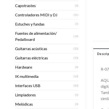
Capotrastes
(4)
Controladores MIDI y DJ
(31)
Estuches y fundas
(7)
Fuentes de alimentación/
(14)
Pedalboard
Guitarras acústicas
(35)
Descrip
Guitarras eléctricas
(53)
Hardware
(4)
R-07
IK multimedia
(10)
AQUA
Interfaces USB
(43)
digit
Tamb
Limpiadores
(5)
simi
Melódicas
(3)