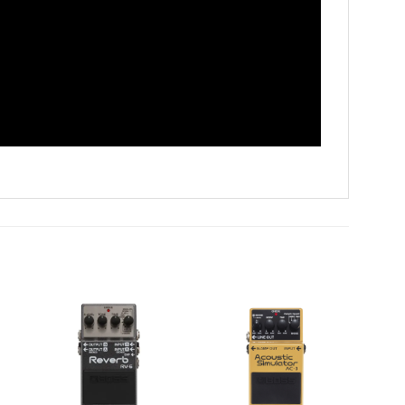
r
Añadir
Añadir
a la
a la
e
lista de
lista de
s
deseos
deseos