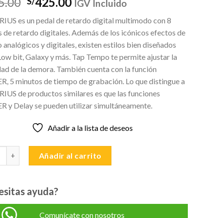
El
El
5.00
425.00
S/
IGV Incluido
precio
precio
US es un pedal de retardo digital multimodo con 8
original
actual
 de retardo digitales. Además de los icónicos efectos de
era:
es:
 analógicos y digitales, existen estilos bien diseñados
S/455.00.
S/425.00.
ow bit, Galaxy y más. Tap Tempo te permite ajustar la
dad de la demora. También cuenta con la función
, 5 minutos de tiempo de grabación. Lo que distingue a
US de productos similares es que las funciones
 y Delay se pueden utilizar simultáneamente.
Añadir a la lista de deseos
-07 AQUARIUS MULTI DELAY Revolution Series cantidad
Añadir al carrito
esitas ayuda?
Comunícate con nosotros