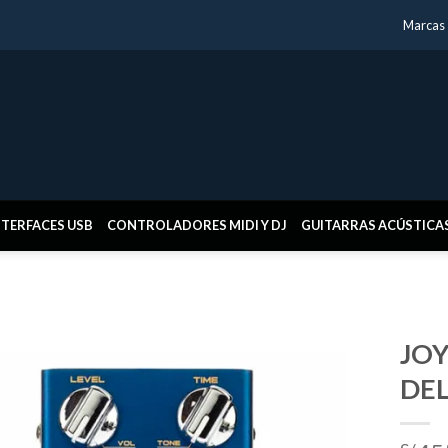
Marcas
NTERFACES USB
CONTROLADORES MIDI Y DJ
GUITARRAS ACÚSTICA
JOY
DEL
Añadir
a la