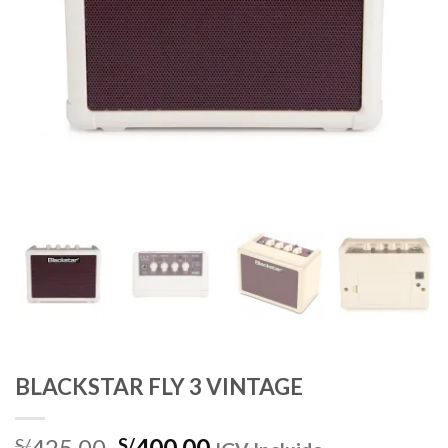
BLACKSTAR FLY 3 VINTAGE
El
El
425.00
400.00
S/
S/