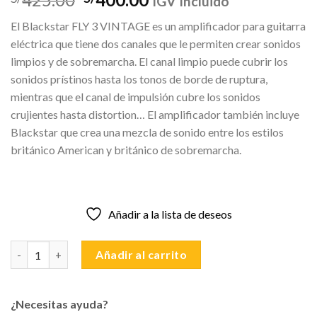
IGV Incluido
precio
precio
El Blackstar FLY 3 VINTAGE es un amplificador para guitarra
original
actual
eléctrica que tiene dos canales que le permiten crear sonidos
era:
es:
limpios y de sobremarcha. El canal limpio puede cubrir los
S/425.00.
S/400.00.
sonidos prístinos hasta los tonos de borde de ruptura,
mientras que el canal de impulsión cubre los sonidos
crujientes hasta distortion… El amplificador también incluye
Blackstar que crea una mezcla de sonido entre los estilos
británico American y británico de sobremarcha.
Añadir a la lista de deseos
BLACKSTAR FLY 3 VINTAGE cantidad
Añadir al carrito
¿Necesitas ayuda?