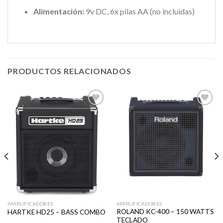
Alimentación:
9v DC, 6x pilas AA (no incluidas)
PRODUCTOS RELACIONADOS
Añadir
Añadir
a la
a la
lista de
lista de
deseos
deseos
AMPLIFICADORES
AMPLIFICADORES
ROLAND KC-400 – 150 WATTS
HARTKE HD25 – BASS COMBO
TECLADO