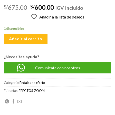
El
El
675.00
600.00
S/
S/
IGV Incluido
precio
precio
Añadir a la lista de deseos
original
actual
era:
es:
1 disponibles
S/675.00.
S/600.00.
Añadir al carrito
¿Necesitas ayuda?
Comunícate con nosotros
Categoría:
Pedales de efecto
Etiquetas:
EFECTOS
,
ZOOM