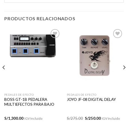
PRODUCTOS RELACIONADOS
Añadir
Añadir
a la
a la
lista de
lista de
deseos
deseos
PEDALES DE EFECTO
PEDALES DE EFECTO
BOSS GT-1B PEDALERA
JOYO JF-08 DIGITAL DELAY
MULTIEFECTOS PARA BAJO
El
El
S/
1,300.00
S/
275.00
S/
250.00
IGV Incluido
IGV Incluido
precio
precio
original
actual