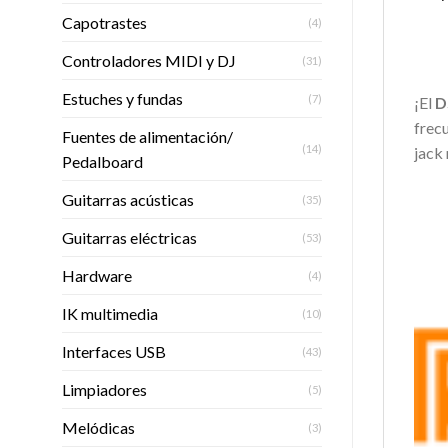
Capotrastes
(4)
Controladores MIDI y DJ
(31)
Estuches y fundas
(7)
¡El
D
frec
Fuentes de alimentación/
(14)
jack
Pedalboard
Guitarras acústicas
(35)
Guitarras eléctricas
(53)
Hardware
(4)
IK multimedia
(10)
Interfaces USB
(43)
Limpiadores
(5)
Melódicas
(3)