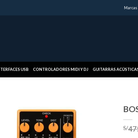
Marcas
NTERFACES USB
CONTROLADORES MIDI Y DJ
GUITARRAS ACÚSTICA
BOS
47
S/
Añadir
a la