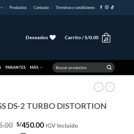
Productos
Contacto
Términos y condiciones
Deseados
Carrito /
S/
0.00
Buscar
S
PARANTES
MÁS
por:
S DS-2 TURBO DISTORTION
El
El
5.00
450.00
S/
IGV Incluido
precio
precio