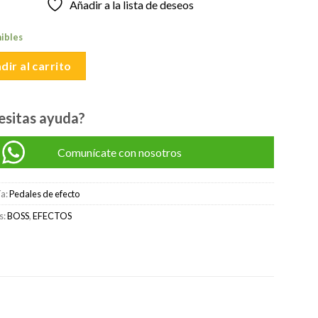
Añadir a la lista de deseos
original
actual
era:
es:
nibles
S/475.00.
S/450.00.
dir al carrito
esitas ayuda?
Comunícate con nosotros
ía:
Pedales de efecto
s:
BOSS
,
EFECTOS