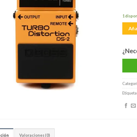
lista de
deseos
1 dispo
Aña
¿Nec
Categor
Etiqueta
ción
Valoraciones (0)