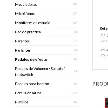
Mezcladoras
(13)
Micrófonos
(67)
Monitores de estudio
(29)
Refe
Pad de práctica
(3)
DS-
Parantes
Ficha
(37)
Parlantes
BYPA
(3)
DIST
Pedales de efecto
(170)
Pedales de Volumen / Sustain /
(5)
footswitch
PROD
Pedales para bombo
(6)
Percusión latina
(27)
Platillos
(16)