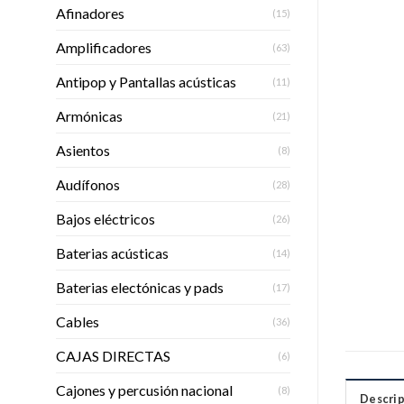
Afinadores
(15)
Amplificadores
(63)
Antipop y Pantallas acústicas
(11)
Armónicas
(21)
Asientos
(8)
Audífonos
(28)
Bajos eléctricos
(26)
Baterias acústicas
(14)
Baterias electónicas y pads
(17)
Cables
(36)
CAJAS DIRECTAS
(6)
Cajones y percusión nacional
(8)
Descrip