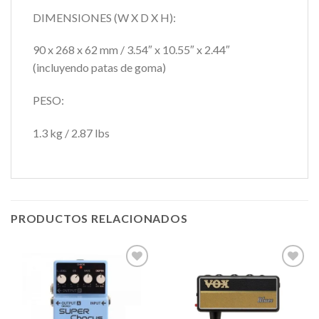
DIMENSIONES (W X D X H):
90 x 268 x 62 mm / 3.54″ x 10.55″ x 2.44″
(incluyendo patas de goma)
PESO:
1.3 kg / 2.87 lbs
PRODUCTOS RELACIONADOS
Añadir
Añadir
a la
a la