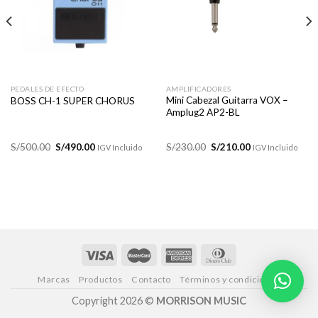
lista de
lista de
deseos
deseos
PEDALES DE EFECTO
AMPLIFICADORES
Mini Cabezal Guitarra VOX –
BOSS CH-1 SUPER CHORUS
Amplug2 AP2-BL
El
El
El
El
S/
500.00
S/
490.00
S/
230.00
S/
210.00
IGV Incluido
IGV Incluido
precio
precio
precio
precio
original
actual
original
actual
era:
es:
era:
es:
S/500.00.
S/490.00.
S/230.00.
S/210.00.
Marcas
Productos
Contacto
Términos y condiciones
Copyright 2026 ©
MORRISON MUSIC