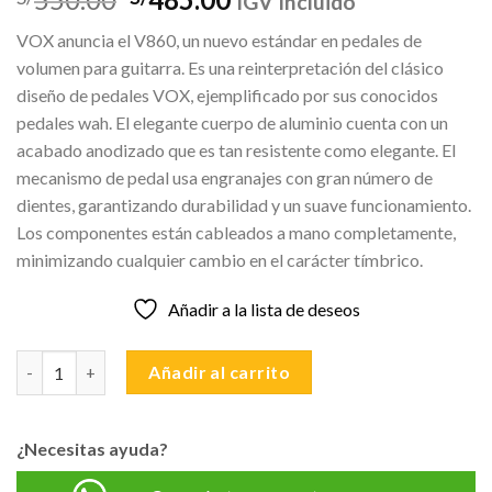
IGV Incluido
precio
precio
VOX anuncia el V860, un nuevo estándar en pedales de
original
actual
volumen para guitarra. Es una reinterpretación del clásico
era:
es:
diseño de pedales VOX, ejemplificado por sus conocidos
S/550.00.
S/485.00.
pedales wah. El elegante cuerpo de aluminio cuenta con un
acabado anodizado que es tan resistente como elegante. El
mecanismo de pedal usa engranajes con gran número de
dientes, garantizando durabilidad y un suave funcionamiento.
Los componentes están cableados a mano completamente,
minimizando cualquier cambio en el carácter tímbrico.
Añadir a la lista de deseos
VOX V860 PEDAL DE VOLUMEN cantidad
Añadir al carrito
¿Necesitas ayuda?