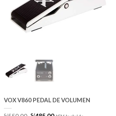
VOX V860 PEDAL DE VOLUMEN
El
El
550.00
485.00
S/
S/