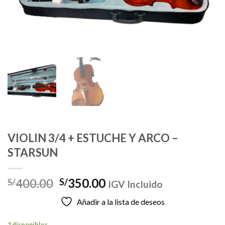
VIOLIN 3/4 + ESTUCHE Y ARCO –
STARSUN
El
El
400.00
350.00
S/
S/
IGV Incluido
precio
precio
Añadir a la lista de deseos
original
actual
era:
es:
1 disponibles