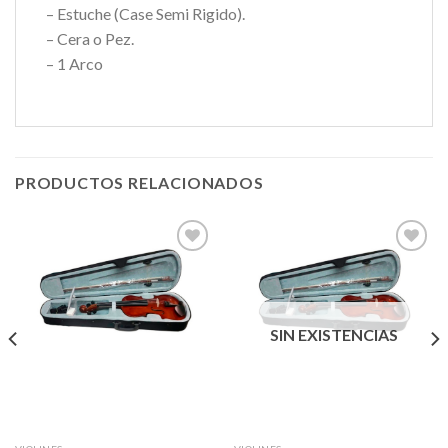
– Estuche (Case Semi Rigido).
– Cera o Pez.
– 1 Arco
PRODUCTOS RELACIONADOS
Añadir
Añadir
a la
a la
lista de
lista de
SIN EXISTENCIAS
deseos
deseos