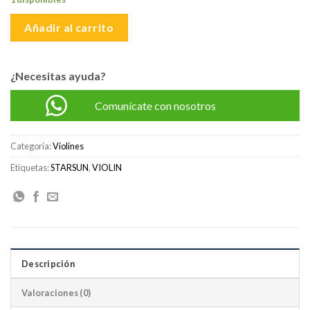
S/400.00.
S/350.00.
Añadir al carrito
¿Necesitas ayuda?
Comunícate con nosotros
Categoría:
Violines
Etiquetas:
STARSUN
,
VIOLIN
Descripción
Valoraciones (0)