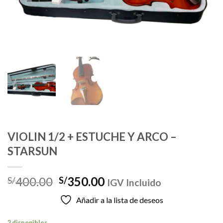
VIOLIN 1/2 + ESTUCHE Y ARCO –
STARSUN
El
El
400.00
350.00
S/
S/
IGV Incluido
precio
precio
Añadir a la lista de deseos
original
actual
era:
es:
2 disponibles