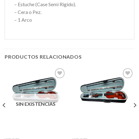
– Estuche (Case Semi Rigido).
– Cera o Pez.
– 1 Arco
PRODUCTOS RELACIONADOS
Añadir
Añadir
a la
a la
lista de
lista de
SIN EXISTENCIAS
deseos
deseos