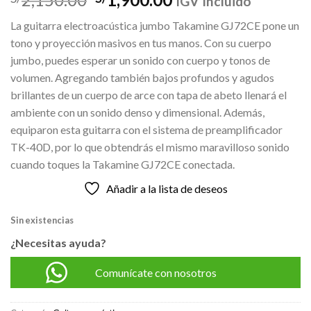
IGV Incluido
precio
precio
La guitarra electroacústica jumbo Takamine GJ72CE pone un
original
actual
tono y proyección masivos en tus manos. Con su cuerpo
era:
es:
jumbo, puedes esperar un sonido con cuerpo y tonos de
S/2,150.00.
S/1,900.00.
volumen. Agregando también bajos profundos y agudos
brillantes de un cuerpo de arce con tapa de abeto llenará el
ambiente con un sonido denso y dimensional. Además,
equiparon esta guitarra con el sistema de preamplificador
TK-40D, por lo que obtendrás el mismo maravilloso sonido
cuando toques la Takamine GJ72CE conectada.
Añadir a la lista de deseos
Sin existencias
¿Necesitas ayuda?
Comunícate con nosotros