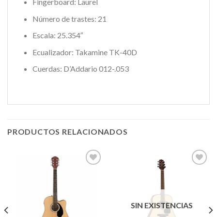
Fingerboard:
Laurel
Número de trastes:
21
Escala: 25.354″
Ecualizador:
Takamine TK-40D
Cuerdas:
D’Addario 012-.053
PRODUCTOS RELACIONADOS
Añadir
Añadir
a la
a la
lista de
lista de
SIN EXISTENCIAS
deseos
deseos