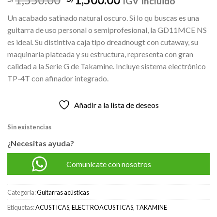
IGV Incluido
precio
precio
Un acabado satinado natural oscuro. Si lo qu buscas es una
original
actual
guitarra de uso personal o semiprofesional, la GD11MCE NS
era:
es:
es ideal. Su distintiva caja tipo dreadnougt con cutaway, su
S/1,550.00.
S/1,500.00.
maquinaria plateada y su estructura, representa con gran
calidad a la Serie G de Takamine. Incluye sistema electrónico
TP-4T con afinador integrado.
Añadir a la lista de deseos
Sin existencias
¿Necesitas ayuda?
Comunícate con nosotros
Categoría:
Guitarras acústicas
Etiquetas:
ACUSTICAS
,
ELECTROACUSTICAS
,
TAKAMINE