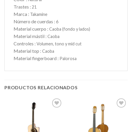
Trastes :
21
Marca :
Takamine
Número de cuerdas :
6
Material cuerpo :
Caoba (fondo y lados)
Material mástil :
Caoba
Controles :
Volumen, tono y mid cut
Material top :
Caoba
Material fingerboard :
Palorosa
PRODUCTOS RELACIONADOS
Añadir
Añadir
a la
a la
lista de
lista de