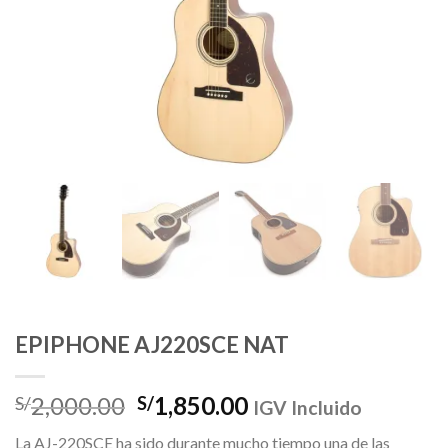
EPIPHONE AJ220SCE NAT
El
El
2,000.00
1,850.00
S/
S/
IGV Incluido
precio
precio
La AJ-220SCE ha sido durante mucho tiempo una de las