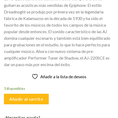
original
actual
guitarras acústicas más vendidas de Epiphone. El estilo
era:
es:
Dreadnoght se produjo por primera vez en la legendaria
S/2,000.00.
S/1,850.00.
fábrica de Kalamazoo en la década de 1930 y ha sido el
favorito de los músicos de todos los campos de la música
popular desde entonces. El sonido característico de las AJ
domina cualquier escenario y también está bien equilibrado
para grabaciones en el estudio, lo que lo hace perfecto para
cualquier músico. Ahora con nuevo sistema de pre-
amplificador Performer Tuner de Shadow, el AJ-220SCE es
dar un paso más por encima del éxito.
Añadir a la lista de deseos
1 disponibles
Añadir al carrito
¿Necesitas ayuda?