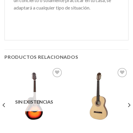
un concierto o solamente practicar en tu casa, se
adaptará a cualquier tipo de situación.
PRODUCTOS RELACIONADOS
Añadir
Añadir
a la
a la
lista de
lista de
SIN EXISTENCIAS
deseos
deseos