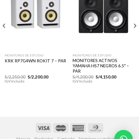
Añadir
Añadir
a la
a la
lista de
lista de
deseos
deseos
MONITORES DE ESTUDIO
MONITORES DE ESTUDIO
MONITORES ACTIVOS
KRK RP7G4WN ROKIT 7 – PAR
YAMAHA HS7 NEGROS 6.5″ –
PAR
El
El
El
El
S/
2,250.00
S/
2,200.00
S/
4,200.00
S/
4,150.00
precio
precio
precio
precio
IGV Incluido
IGV Incluido
original
actual
original
actual
era:
es:
era:
es:
S/2,250.00.
S/2,200.00.
S/4,200.00.
S/4,150.00.
Marcas
Productos
Contacto
Términos y condiciones