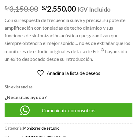
El
El
3,150.00
2,550.00
S/
S/
IGV Incluido
precio
precio
Con su respuesta de frecuencia suave y precisa, su potente
original
actual
amplificación con toneladas de techo dinámico y sus
era:
es:
funciones de sintonización acústica que garantizan que
S/3,150.00.
S/2,550.00.
siempre obtendrá el mejor sonido… no es de extrañar que los
®
monitores de estudio originales de la serie Eris
hayan sido
un éxito desbocado desde su introducción.
Añadir a la lista de deseos
Sin existencias
¿Necesitas ayuda?
Comunícate con nosotros
Categoría:
Monitores de estudio