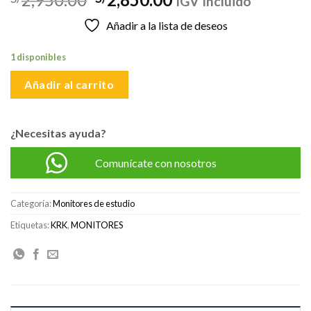
IGV Incluido
precio
precio
Añadir a la lista de deseos
original
actual
era:
es:
1 disponibles
S/2,950.00.
S/2,850.00.
Añadir al carrito
¿Necesitas ayuda?
Comunícate con nosotros
Categoría:
Monitores de estudio
Etiquetas:
KRK
,
MONITORES