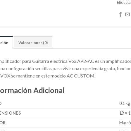
Etiqueta
ción
Valoraciones (0)
mplificador para Guitarra eléctrica Vox AP2-AC es un amplificado
na configuración sencillas para vivir una experiencia grata, funcio
a VOX se mantiene en este modelo AC CUSTOM.
formación Adicional
O
0.1 kg
ENSIONES
19 × 1
OR
Marr