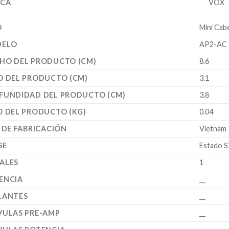
CA
VOX
O
Mini Cab
ELO
AP2-AC
HO DEL PRODUCTO (CM)
8.6
O DEL PRODUCTO (CM)
3.1
FUNDIDAD DEL PRODUCTO (CM)
3.8
O DEL PRODUCTO (KG)
0.04
S DE FABRICACIÓN
Vietnam
SE
Estado S
ALES
1
ENCIA
__
LANTES
__
VULAS PRE-AMP
__