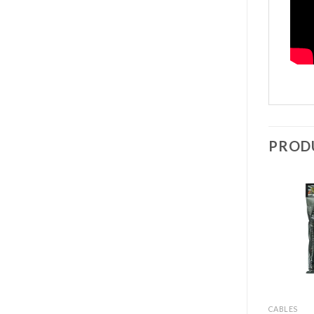
PROD
Añadir
Añadir
a la
a la
lista de
lista de
deseos
deseos
+
+
+
AMPLIFICADORES
CABLES
CABLES