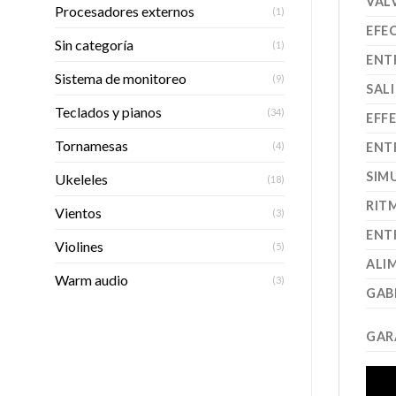
VÁL
Procesadores externos
(1)
EFE
Sin categoría
(1)
ENT
Sistema de monitoreo
(9)
SAL
Teclados y pianos
(34)
EFF
Tornamesas
(4)
ENT
SIM
Ukeleles
(18)
RIT
Vientos
(3)
ENT
Violines
(5)
ALI
Warm audio
(3)
GAB
GAR