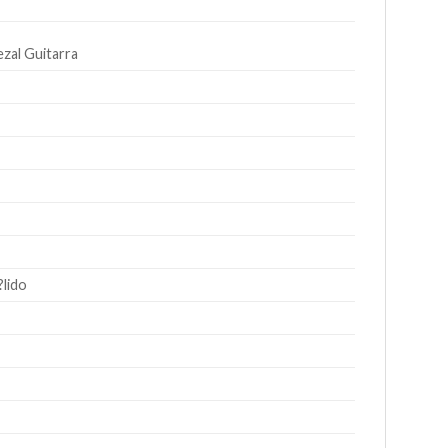
ezal Guitarra
?lido