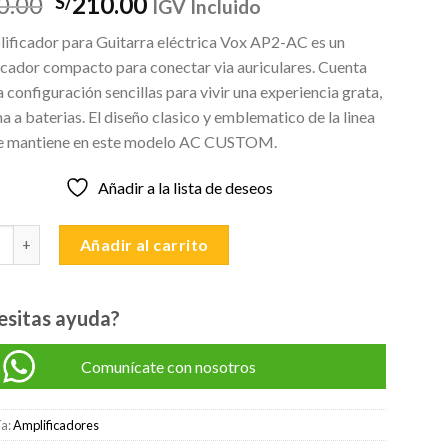
El
El
0.00
210.00
S/
IGV Incluido
precio
precio
lificador para Guitarra eléctrica Vox AP2-AC es un
original
actual
icador compacto para conectar via auriculares. Cuenta
era:
es:
 configuración sencillas para vivir una experiencia grata,
S/230.00.
S/210.00.
a a baterias. El diseño clasico y emblematico de la linea
 mantiene en este modelo AC CUSTOM.
Añadir a la lista de deseos
abezal Guitarra VOX – Amplug2 AP2-AC cantidad
Añadir al carrito
esitas ayuda?
Comunícate con nosotros
ía:
Amplificadores