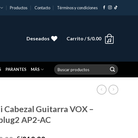
Productos
Contacto
Términos y condiciones
Deseados
Carrito /
S/
0.00
Buscar
S
PARANTES
MÁS
por:
i Cabezal Guitarra VOX –
lug2 AP2-AC