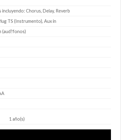
s incluyendo: Chorus, Delay, Reverb
Plug TS (Instrumento), Aux in
m (aud?fonos)
AAA
1 año(s)