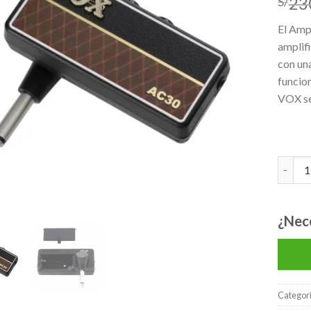
23
S/
lista de
deseos
El Amp
amplif
con una
funcion
VOX se
Mini C
¿Nec
Categor