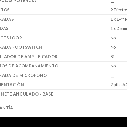
VULAS POTENCIA
__
CTOS
9 Efecto
RADAS
1 x 1/4″ 
IDAS
1 x 3,5m
ECTS LOOP
No
RADA FOOTSWITCH
No
ULADOR DE AMPLIFICADOR
Si
MOS DE ACOMPAÑAMIENTO
No
RADA DE MICRÓFONO
__
MENTACIÓN
2 pilas 
INETE ANGULADO / BASE
__
ANTÍA