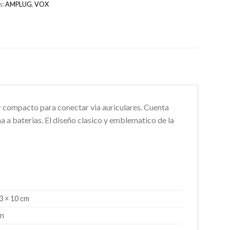
s:
AMPLUG
,
VOX
r compacto para conectar via auriculares. Cuenta
na a baterias. El diseño clasico y emblematico de la
3 × 10 cm
ón