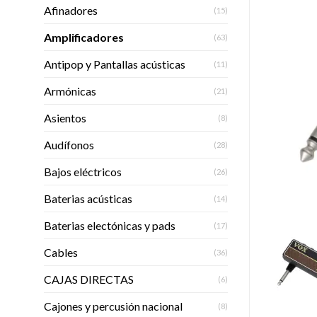
Afinadores
(15)
Amplificadores
(63)
Antipop y Pantallas acústicas
(11)
Armónicas
(21)
Asientos
(8)
Audífonos
(28)
Bajos eléctricos
(26)
Baterias acústicas
(14)
Baterias electónicas y pads
(17)
Cables
(36)
CAJAS DIRECTAS
(6)
Cajones y percusión nacional
(8)