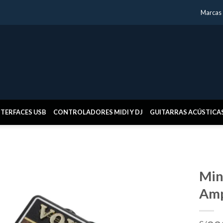
Marcas
NTERFACES USB
CONTROLADORES MIDI Y DJ
GUITARRAS ACÚSTICA
Min
Amp
Añadir
a la