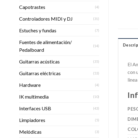
Capotrastes
(4)
Controladores MIDI y DJ
(31)
Estuches y fundas
(7)
Fuentes de alimentación/
Descrip
(14)
Pedalboard
Guitarras acústicas
(35)
El A
con u
Guitarras eléctricas
(53)
line
Hardware
(4)
In
IK multimedia
(10)
Interfaces USB
(43)
PES
DIM
Limpiadores
(5)
COL
Melódicas
(3)