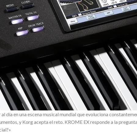
r al día en una escena musical mundial que evoluciona constantemen
rumentos, y Korg acepta el reto. KROME EX responde a la pregunt
cial?»