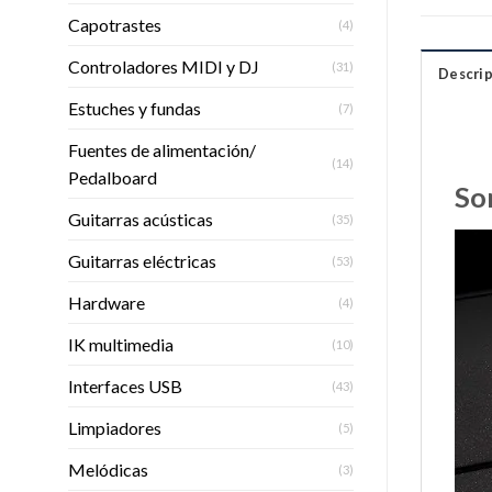
Capotrastes
(4)
Controladores MIDI y DJ
(31)
Descrip
Estuches y fundas
(7)
Fuentes de alimentación/
(14)
Pedalboard
So
Guitarras acústicas
(35)
Guitarras eléctricas
(53)
Hardware
(4)
IK multimedia
(10)
Interfaces USB
(43)
Limpiadores
(5)
Melódicas
(3)