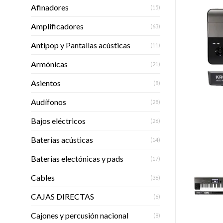
Afinadores
(15)
Amplificadores
(63)
Antipop y Pantallas acústicas
(11)
Armónicas
(21)
Asientos
(8)
Audífonos
(28)
Bajos eléctricos
(26)
Baterias acústicas
(14)
Baterias electónicas y pads
(17)
Cables
(36)
CAJAS DIRECTAS
(6)
Cajones y percusión nacional
(8)