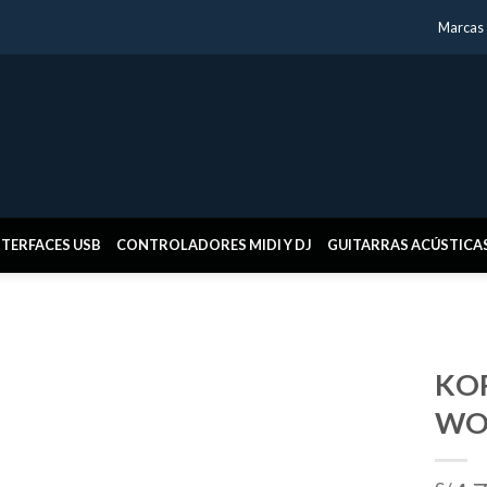
Marcas
NTERFACES USB
CONTROLADORES MIDI Y DJ
GUITARRAS ACÚSTICA
KOR
WO
Añadir
a la