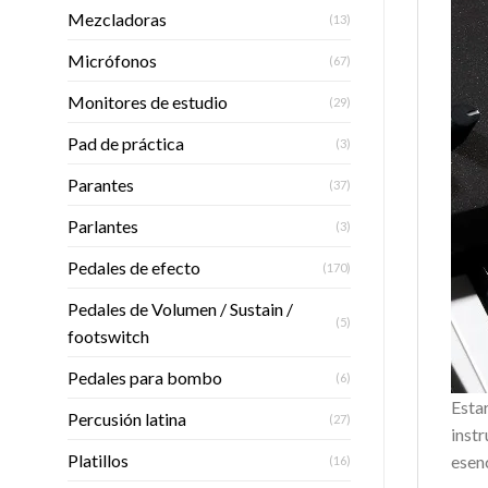
Mezcladoras
(13)
Micrófonos
(67)
Monitores de estudio
(29)
Pad de práctica
(3)
Parantes
(37)
Parlantes
(3)
Pedales de efecto
(170)
Pedales de Volumen / Sustain /
(5)
footswitch
Pedales para bombo
(6)
Esta
Percusión latina
(27)
inst
Platillos
esen
(16)