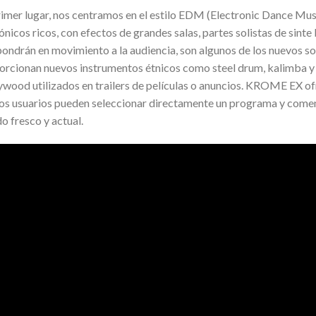
rimer lugar, nos centramos en el estilo EDM (Electronic Dance Mus
ónicos ricos, con efectos de grandes salas, partes solistas de sinte 
pondrán en movimiento a la audiencia, son algunos de los nuevos s
orcionan nuevos instrumentos étnicos como steel drum, kalimba y 
ywood utilizados en trailers de películas o anuncios. KROME EX of
los usuarios pueden seleccionar directamente un programa y com
o fresco y actual.