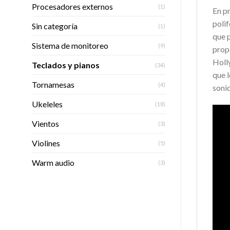
Procesadores externos
(1)
En p
polif
Sin categoría
(1)
que 
Sistema de monitoreo
(9)
prop
Holl
Teclados y pianos
(34)
que 
Tornamesas
(4)
sonid
Ukeleles
(18)
Vientos
(3)
Violines
(5)
Warm audio
(3)