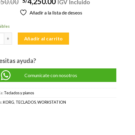
El
El
750.00
4,250.00
S/
IGV Incluido
precio
precio
Añadir a la lista de deseos
original
actual
era:
es:
nibles
S/4,750.00.
S/4,250.00.
KROME EX 61 WORKSTATION cantidad
Añadir al carrito
esitas ayuda?
Comunícate con nosotros
ía:
Teclados y pianos
s:
KORG
,
TECLADOS
,
WORKSTATION