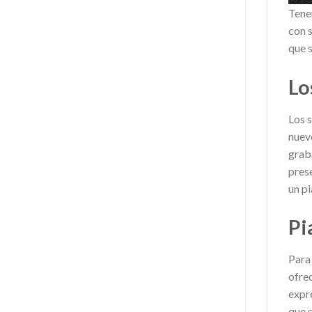
Tene
con 
que s
Lo
Los 
nuev
grab
pres
un pi
Pi
Para
ofrec
expr
que 