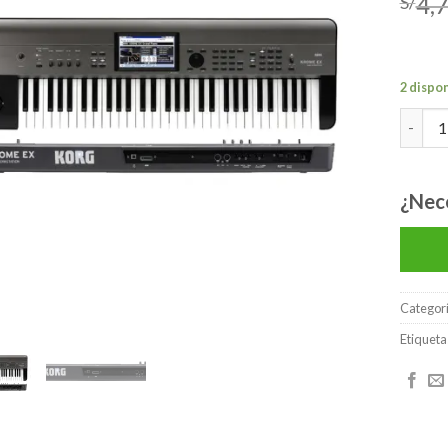
4,
S/
lista de
deseos
2 dispo
KORG 
¿Nec
Categor
Etiqueta