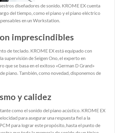
a nuestros diseñadores de sonido. KROME EX cuenta
rgo del tiempo, como el piano y el piano eléctrico
ispensables en un Workstation.
on imprescindibles
mento de teclado. KROME EX está equipado con
la supervisión de Seigen Ono, el experto en
aro que se basa en el exitoso «German D Grand»
s de piano. También, como novedad, disponemos de
ismo y calidez
portante como el sonido del piano acústico. KROME EX
velocidad para asegurar una respuesta fiel a la
 PCM para lograr este propósito, hasta el punto de
uestra que toda la memoria de sonido de un típico