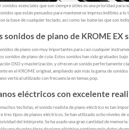
r sonidos esenciales que son siempre útiles es una prioridad par
sonidos que están pensados para mantenerse imprescindibles a lo la
on la base de cualquier teclado, así como las baterías que son ind
s sonidos de piano de KROME EX s
sonidos de piano son muy importantes para casi cualquier instru
os sonidos de piano de cola. Estos sonidos han sido grabados bajo 
ación DSD y masterización, y ofrecen un sonido perfectamente cl
ente en el KROME original, ampliando aún más la gama de sonido
ano vertical utilizado con frecuencia en temas pop.
anos eléctricos con excelente real
 muchos teclistas, el sonido realista de piano eléctrico es tan im
e tres tipos de pianos eléctricos. Se han utilizado ocho niveles de 
esividad del intérprete. Se ha usado una gran cantidad de memoria
sólo uno de estos tipos de piano eléctrico contiene más datos de m