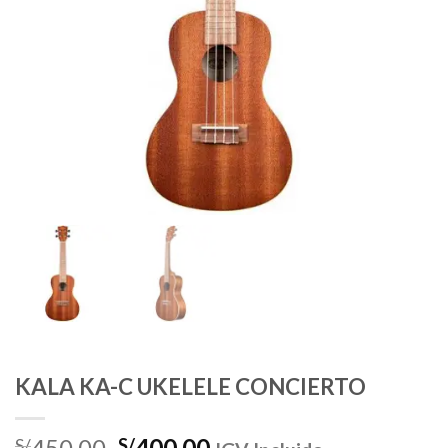
KALA KA-C UKELELE CONCIERTO
El
El
450.00
400.00
S/
S/