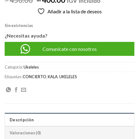
IGV Incluido
precio
precio
Añadir a la lista de deseos
original
actual
era:
es:
Sin existencias
S/450.00.
S/400.00.
¿Necesitas ayuda?
Comunícate con nosotros
Categoría:
Ukeleles
Etiquetas:
CONCIERTO
,
KALA
,
UKELELES
Descripción
Valoraciones (0)