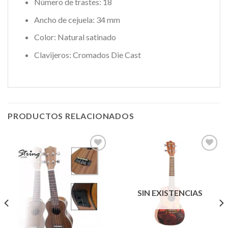
Número de trastes: 18
Ancho de cejuela: 34 mm
Color: Natural satinado
Clavijeros: Cromados Die Cast
PRODUCTOS RELACIONADOS
Añadir
Añadir
a la
a la
lista de
lista de
SIN EXISTENCIAS
deseos
deseos