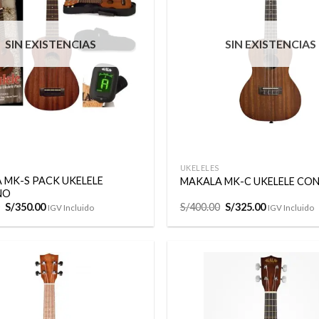
a la
lista de
deseos
SIN EXISTENCIAS
SIN EXISTENCIAS
+
UKELELES
 MK-S PACK UKELELE
MAKALA MK-C UKELELE CO
NO
El
El
El
El
S/
350.00
S/
400.00
S/
325.00
IGV Incluido
IGV Incluido
precio
precio
precio
precio
original
actual
original
actual
era:
es:
era:
es:
S/400.00.
S/350.00.
S/400.00.
S/325.00.
Añadir
a la