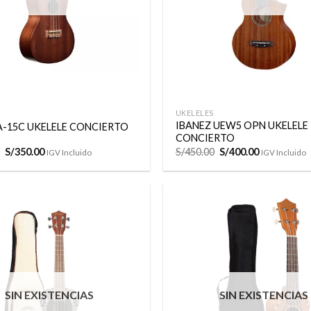
+
UKELELES
IBANEZ UEW5 OPN UKELELE
A-15C UKELELE CONCIERTO
CONCIERTO
El
El
El
El
S/
350.00
S/
450.00
S/
400.00
IGV Incluido
IGV Incluido
precio
precio
precio
precio
original
actual
original
actual
era:
es:
era:
es:
S/385.00.
S/350.00.
S/450.00.
S/400.00.
Añadir
a la
lista de
deseos
SIN EXISTENCIAS
SIN EXISTENCIAS