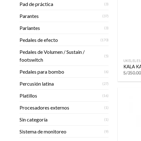
Pad de práctica
(3)
Parantes
(37)
Parlantes
(3)
Pedales de efecto
(170)
+
Pedales de Volumen / Sustain /
(5)
footswitch
UKELELES
KALA K
Pedales para bombo
(6)
S/
350.00
Percusión latina
(27)
Platillos
(16)
Procesadores externos
(1)
Sin categoría
(1)
Sistema de monitoreo
(9)