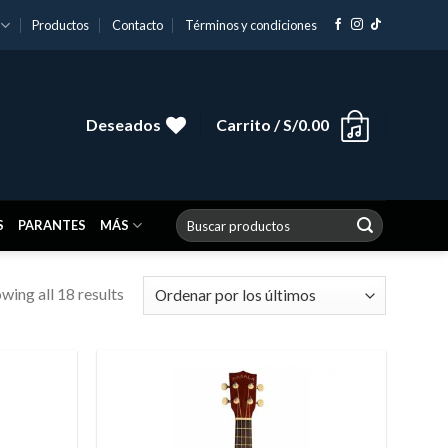
Productos
Contacto
Términos y condiciones
Deseados
Carrito /
S/
0.00
Buscar
S
PARANTES
MÁS
por:
wing all 18 results
Añadir
Añadir