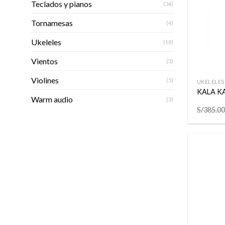
Teclados y pianos
(34)
Tornamesas
(4)
Ukeleles
(18)
Vientos
(3)
+
Violines
(5)
UKELELES
KALA K
Warm audio
(3)
S/
385.00