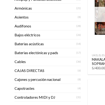
Armónicas
(21)
Asientos
(8)
Audífonos
(28)
Bajos eléctricos
(26)
Baterias acústicas
(14)
+
Baterias electónicas y pads
(17)
UKELELES
MAKALA
Cables
(36)
SOPRA
S/
400.00
CAJAS DIRECTAS
(6)
Cajones y percusión nacional
(8)
Capotrastes
(4)
Controladores MIDI y DJ
(31)