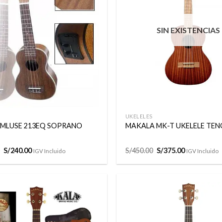
a la
lista de
deseos
SIN EXISTENCIAS
+
UKELELES
 MLUSE 213EQ SOPRANO
MAKALA MK-T UKELELE TEN
El
El
El
El
S/
240.00
S/
450.00
S/
375.00
IGV Incluido
IGV Incluido
precio
precio
precio
precio
original
actual
original
actual
era:
es:
era:
es:
S/280.00.
S/240.00.
S/450.00.
S/375.00.
Añadir