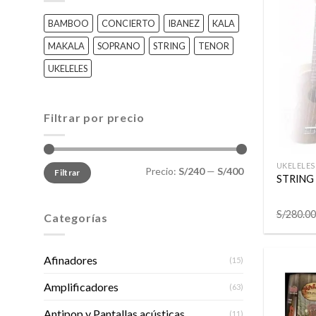
BAMBOO
CONCIERTO
IBANEZ
KALA
MAKALA
SOPRANO
STRING
TENOR
UKELELES
Filtrar por precio
+
Precio
Precio
UKELELES
Precio:
S/240
—
S/400
Filtrar
mínimo
máximo
STRING
S/
280.00
Categorías
Afinadores
(15)
Amplificadores
(63)
Antipop y Pantallas acústicas
(11)