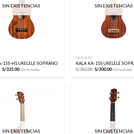
SIN EXISTENCIAS
SIN EXISTENCIAS
+
UKELELES
A-15S-H1 UKELELE SOPRANO
KALA KA-15S UKELELE SOP
El
El
El
El
S/
325.00
S/
350.00
S/
300.00
IGV Incluido
IGV Incluido
precio
precio
precio
precio
original
actual
original
actual
era:
es:
era:
es:
S/350.00.
S/325.00.
S/350.00.
S/300.00.
Añadir
a la
lista de
deseos
SIN EXISTENCIAS
SIN EXISTENCIAS