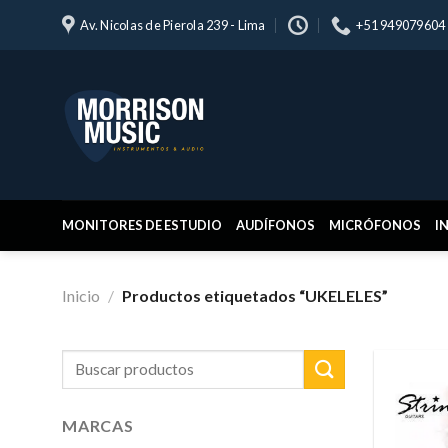
Skip
Av. Nicolas de Pierola 239 - Lima
+51 949079604
to
content
MONITORES DE ESTUDIO
AUDÍFONOS
MICRÓFONOS
I
Inicio
/
Productos etiquetados “UKELELES”
Buscar
por:
MARCAS