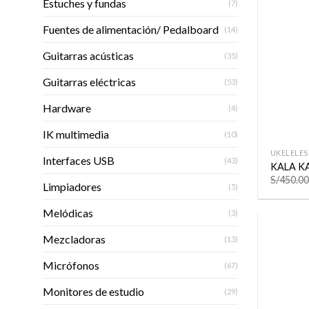
Estuches y fundas
(7)
Fuentes de alimentación/ Pedalboard
(14)
Guitarras acústicas
(35)
Guitarras eléctricas
(53)
Hardware
(4)
+
IK multimedia
(10)
UKELELES
Interfaces USB
(43)
KALA K
S/
450.00
Limpiadores
(5)
Melódicas
(3)
Mezcladoras
(13)
Micrófonos
(67)
Monitores de estudio
(29)