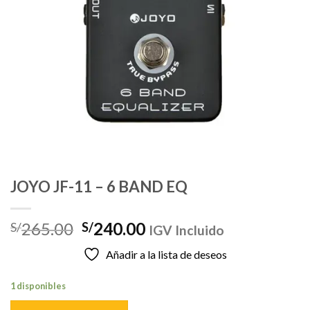
JOYO JF-11 – 6 BAND EQ
El
El
265.00
240.00
S/
S/
IGV Incluido
precio
precio
Añadir a la lista de deseos
original
actual
era:
es:
1 disponibles
S/265.00.
S/240.00.