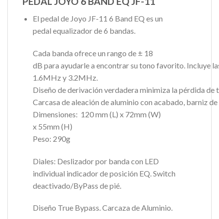
PEDAL JOYO 6 BAND EQ JF-11
El pedal de
Joyo
JF-11
6 Band
EQ
es
un
pedal
equalizador
de 6
bandas
.
Cada
banda
ofrece
un
rango
de ± 18
dB
para
ayudarle
a
encontrar
su
tono
favorito
.
Incluye
la
1.6MHz y 3.2MHz.
Diseño
de
derivación
verdadera
minimiza
la
pérdida
de
Carcasa
de
aleación
de
aluminio
con
acabado
,
barniz
de
Dimensiones
: 120 mm (L) x
72mm
(W)
x
55mm
(H)
Peso:
290g
Diales
:
Deslizador
por
banda
con LED
individual
indicador
de
posición
EQ
. Switch
de
activado
/
ByPass
de
pié
.
Diseño
True Bypass.
Carcaza
de
Aluminio
.