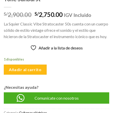
El
El
2,900.00
2,750.00
S/
S/
IGV Incluido
precio
precio
La Squier Classic Vibe Stratocaster 50s cuenta con un cuerpo
original
actual
sólido de estilo vintage ofrece el sonido y el estilo que
era:
es:
hicieron de la Stratocaster el instrumento icónico que es hoy.
S/2,900.00.
S/2,750.00.
Añadir a la lista de deseos
1 disponibles
Añadir al carrito
¿Necesitas ayuda?
Comunícate con nosotros
Categoría:
Guitarras eléctricas