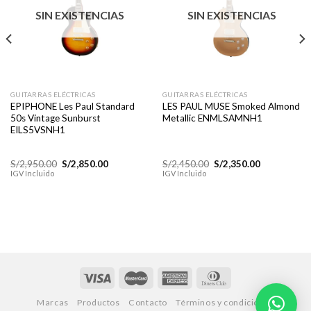
a la
a la
lista de
lista de
SIN EXISTENCIAS
SIN EXISTENCIAS
deseos
deseos
GUITARRAS ELÉCTRICAS
GUITARRAS ELÉCTRICAS
EPIPHONE Les Paul Standard
LES PAUL MUSE Smoked Almond
50s Vintage Sunburst
Metallic ENMLSAMNH1
EILS5VSNH1
El
El
El
El
S/
2,950.00
S/
2,850.00
S/
2,450.00
S/
2,350.00
precio
precio
precio
precio
IGV Incluido
IGV Incluido
original
actual
original
actual
era:
es:
era:
es:
S/2,950.00.
S/2,850.00.
S/2,450.00.
S/2,350.00.
Marcas
Productos
Contacto
Términos y condiciones