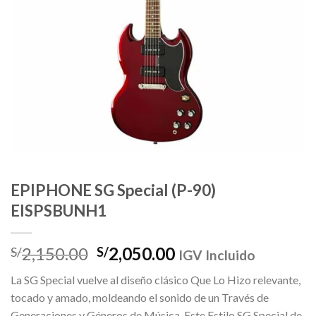
EPIPHONE SG Special (P-90)
EISPSBUNH1
El
El
2,150.00
2,050.00
S/
S/
IGV Incluido
precio
precio
La SG Special vuelve al diseño clásico Que Lo Hizo relevante,
original
actual
tocado y amado, moldeando el sonido de un Través de
era:
es:
Generaciones y Géneros de Música. Este Estilo SG Special de