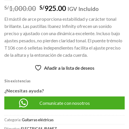
El
El
1,000.00
925.00
S/
S/
IGV Incluido
precio
precio
El mástil de arce proporciona estabilidad y carácter tonal
original
actual
brillante. Las pastillas Ibanez Infinity ofrecen un sonido
era:
es:
preciso y ajustado con una dinámica excelente. Incluso bajo
S/1,000.00.
S/925.00.
ajustes pesados, no pierden claridad tonal. El puente trémolo
T106 con 6 selletas independientes facilita el ajuste preciso
de la altura y la entonación de cada cuerda.
Añadir a la lista de deseos
Sin existencias
¿Necesitas ayuda?
Comunícate con nosotros
Categoría:
Guitarras eléctricas
Etiquetas:
ELECTRICAS
,
IBANEZ