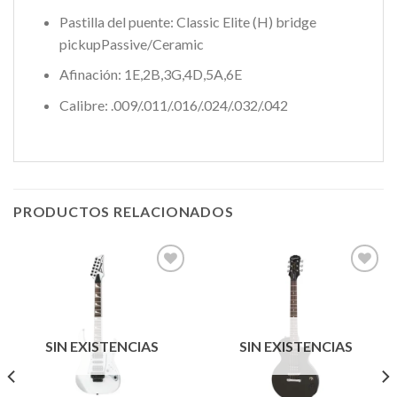
Pastilla del puente: Classic Elite (H) bridge
pickup
Passive/Ceramic
Afinación: 1E,2B,3G,4D,5A,6E
Calibre: .009/.011/.016/.024/.032/.042
PRODUCTOS RELACIONADOS
Añadir
Añadir
a la
a la
lista de
lista de
SIN EXISTENCIAS
SIN EXISTENCIAS
deseos
deseos