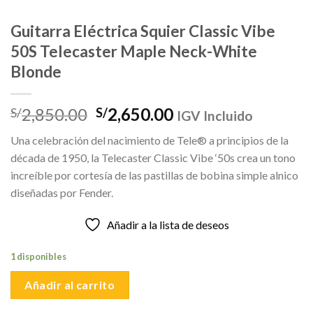
Guitarra Eléctrica Squier Classic Vibe
50S Telecaster Maple Neck-White
Blonde
El
El
2,850.00
2,650.00
S/
S/
IGV Incluido
precio
precio
Una celebración del nacimiento de Tele® a principios de la
original
actual
década de 1950, la Telecaster Classic Vibe ‘50s crea un tono
era:
es:
increíble por cortesía de las pastillas de bobina simple alnico
S/2,850.00.
S/2,650.00.
diseñadas por Fender.
Añadir a la lista de deseos
1 disponibles
Añadir al carrito