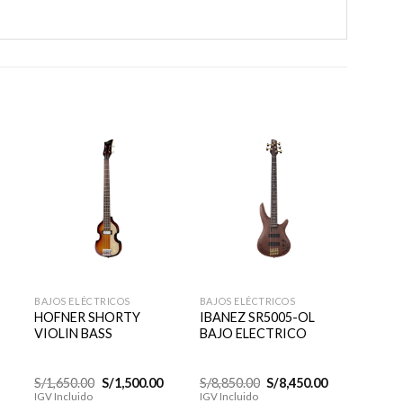
r
Añadir
Añadir
S
a la
a la
e
lista de
lista de
s
deseos
deseos
+
+
+
BAJOS ELÉCTRICOS
BAJOS ELÉCTRICOS
BAJOS 
HOFNER SHORTY
IBANEZ SR5005-OL
IBANE
VIOLIN BASS
BAJO ELECTRICO
El
El
El
El
El
S/
1,650.00
S/
1,500.00
S/
8,850.00
S/
8,450.00
S/
1,29
precio
precio
precio
precio
precio
IGV Incluido
IGV Incluido
IGV Inc