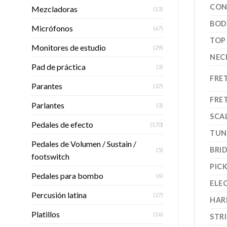
CON
Mezcladoras
(13)
BOD
Micrófonos
(67)
TOP
Monitores de estudio
(29)
NEC
Pad de práctica
(3)
FRE
Parantes
(37)
FRE
Parlantes
(3)
SCA
Pedales de efecto
(170)
TUN
Pedales de Volumen / Sustain /
BRI
(5)
footswitch
PIC
Pedales para bombo
(6)
ELE
Percusión latina
(27)
HAR
Platillos
(16)
STR