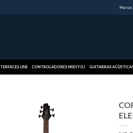
Marcas
NTERFACES USB
CONTROLADORES MIDI Y DJ
GUITARRAS ACÚSTICA
COR
EL
Añadir
a la