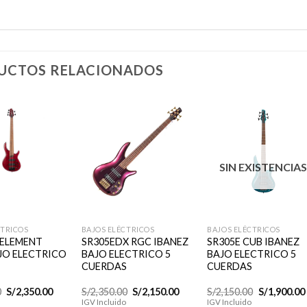
UCTOS RELACIONADOS
Añadir
Añadir
Añadi
SIN EXISTENCIA
a la
a la
a la
lista de
lista de
lista d
deseos
deseos
deseo
+
+
CTRICOS
BAJOS ELÉCTRICOS
BAJOS ELÉCTRICOS
 ELEMENT
SR305EDX RGC IBANEZ
SR305E CUB IBANEZ
JO ELECTRICO
BAJO ELECTRICO 5
BAJO ELECTRICO 5
CUERDAS
CUERDAS
El
El
El
El
El
0
S/
2,350.00
S/
2,350.00
S/
2,150.00
S/
2,150.00
S/
1,900.00
precio
precio
precio
precio
precio
IGV Incluido
IGV Incluido