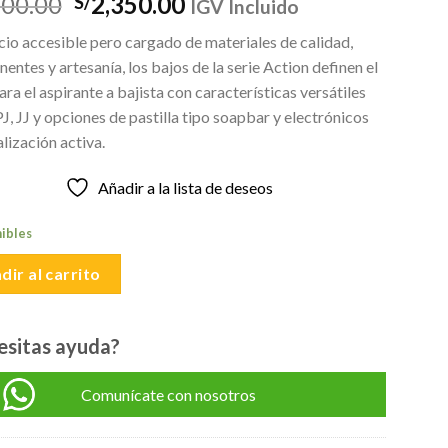
El
El
500.00
2,350.00
S/
IGV Incluido
precio
precio
io accesible pero cargado de materiales de calidad,
original
actual
ntes y artesanía, los bajos de la serie Action definen el
era:
es:
ara el aspirante a bajista con características versátiles
S/2,500.00.
S/2,350.00.
, JJ y opciones de pastilla tipo soapbar y electrónicos
lización activa.
Añadir a la lista de deseos
nibles
dir al carrito
esitas ayuda?
Comunícate con nosotros