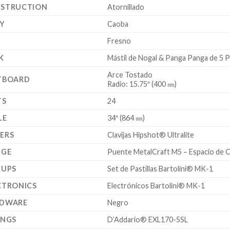
STRUCTION
Atornillado
Y
Caoba
Fresno
K
Mástil de Nogal & Panga Panga de 5 P
Arce Tostado
TBOARD
Radio: 15.75″ (400 ㎜)
TS
24
LE
34″ (864 ㎜)
ERS
Clavijas Hipshot® Ultralite
DGE
Puente MetalCraft M5 – Espacio de 
KUPS
Set de Pastillas Bartolini® MK-1
CTRONICS
Electrónicos Bartolini® MK-1
DWARE
Negro
INGS
D’Addario® EXL170-5SL