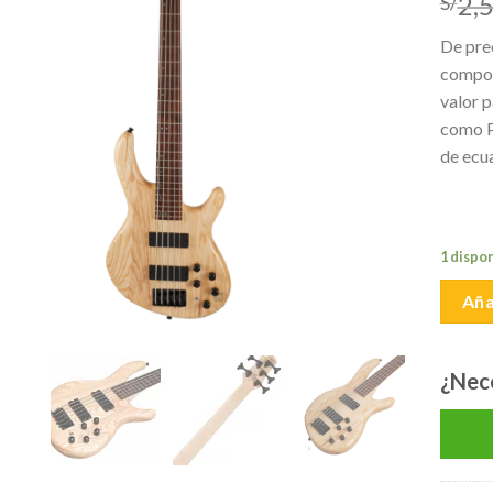
2,
S/
lista de
deseos
De prec
compone
valor p
como PJ
de ecua
1 dispo
Aña
¿Nec