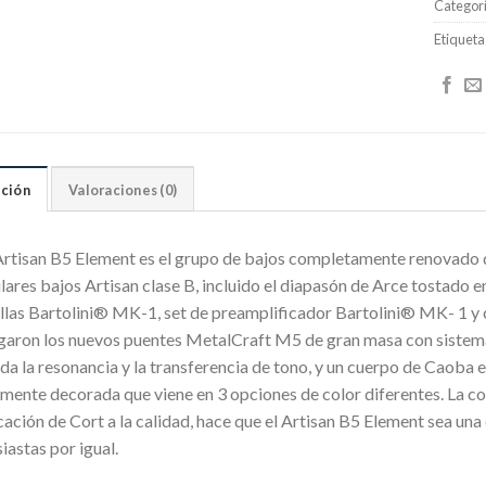
Categor
Etiqueta
ción
Valoraciones (0)
Artisan B5 Element es el grupo de bajos completamente renovado 
ares bajos Artisan clase B, incluido el diapasón de Arce tostado e
illas Bartolini® MK-1, set de preamplificador Bartolini® MK- 1 y 
garon los nuevos puentes MetalCraft M5 de gran masa con sistema
da la resonancia y la transferencia de tono, y un cuerpo de Caob
amente decorada que viene en 3 opciones de color diferentes. La co
cación de Cort a la calidad, hace que el Artisan B5 Element sea un
iastas por igual.