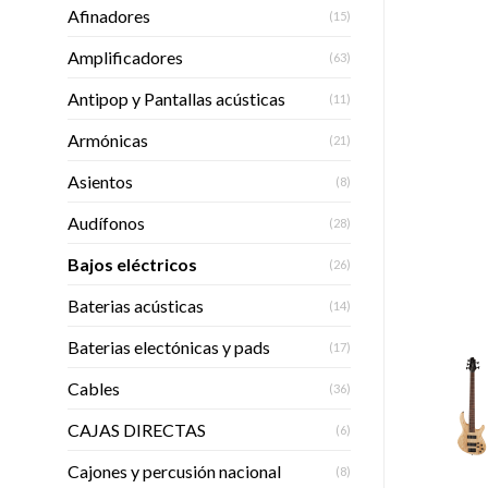
Afinadores
(15)
Amplificadores
(63)
Antipop y Pantallas acústicas
(11)
Armónicas
(21)
Asientos
(8)
Audífonos
(28)
Bajos eléctricos
(26)
Baterias acústicas
(14)
Baterias electónicas y pads
(17)
Cables
(36)
CAJAS DIRECTAS
(6)
Cajones y percusión nacional
(8)