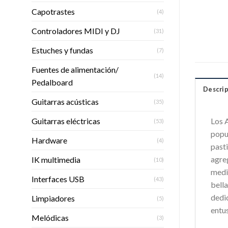
Capotrastes
(4)
Controladores MIDI y DJ
(31)
Estuches y fundas
(7)
Fuentes de alimentación/
(14)
Pedalboard
Descrip
Guitarras acústicas
(35)
Guitarras eléctricas
Los 
(53)
popul
Hardware
(4)
past
agre
IK multimedia
(10)
medi
Interfaces USB
(43)
bell
dedi
Limpiadores
(5)
entus
Melódicas
(3)