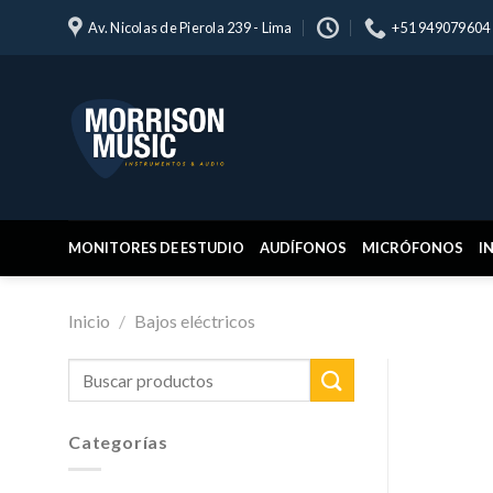
Skip
Av. Nicolas de Pierola 239 - Lima
+51 949079604
to
content
MONITORES DE ESTUDIO
AUDÍFONOS
MICRÓFONOS
I
Inicio
/
Bajos eléctricos
Buscar
por:
Categorías