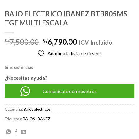
BAJO ELECTRICO IBANEZ BTB805MS
TGF MULTI ESCALA
El
El
7,500.00
6,790.00
S/
S/
IGV Incluido
precio
precio
Añadir a la lista de deseos
original
actual
era:
es:
Sin existencias
S/7,500.00.
S/6,790.00.
¿Necesitas ayuda?
Comunícate con nosotros
Categoría:
Bajos eléctricos
Etiquetas:
BAJOS
,
IBANEZ