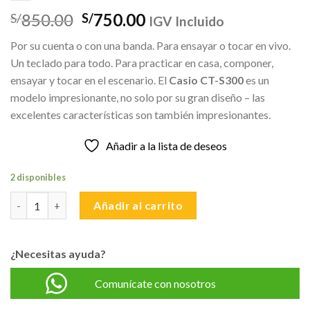
El
El
850.00
750.00
S/
S/
IGV Incluido
precio
precio
Por su cuenta o con una banda. Para ensayar o tocar en vivo.
original
actual
Un teclado para todo. Para practicar en casa, componer,
era:
es:
ensayar y tocar en el escenario. El
Casio CT-S300
es un
S/850.00.
S/750.00.
modelo impresionante, no solo por su gran diseño – las
excelentes características son también impresionantes.
Añadir a la lista de deseos
2 disponibles
CASIO CT-S300C2 ORGANO ELECTRONICO cantidad
Añadir al carrito
¿Necesitas ayuda?
Comunícate con nosotros