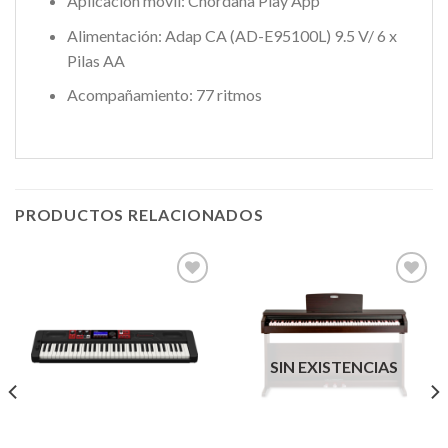
Aplicación móvil: Chordana Play App
Alimentación: Adap CA (AD-E95100L) 9.5 V/ 6 x
Pilas AA
Acompañamiento: 77 ritmos
PRODUCTOS RELACIONADOS
Añadir
Añadir
a la
a la
lista de
lista de
SIN EXISTENCIAS
deseos
deseos