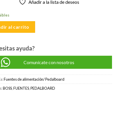
Añadir a la lista de deseos
original
actual
era:
es:
nibles
S/750.00.
S/700.00.
dir al carrito
esitas ayuda?
Comunícate con nosotros
ía:
Fuentes de alimentación/ Pedalboard
s:
BOSS
,
FUENTES
,
PEDALBOARD