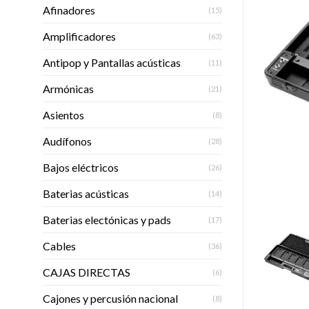
Afinadores
(15)
Amplificadores
(63)
Antipop y Pantallas acústicas
(11)
Armónicas
(21)
Asientos
(8)
Audífonos
(28)
Bajos eléctricos
(26)
Baterias acústicas
(14)
Baterias electónicas y pads
(17)
Cables
(36)
CAJAS DIRECTAS
(6)
Cajones y percusión nacional
(8)