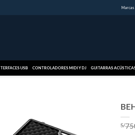
Marcas
NTERFACES USB
CONTROLADORES MIDI Y DJ
GUITARRAS ACÚSTICA
BE
75
S/
Añadir
a la