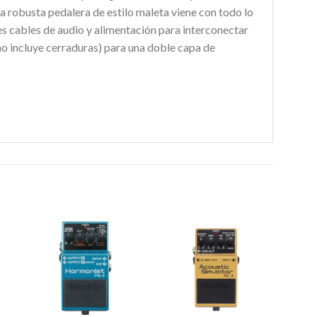
a robusta pedalera de estilo maleta viene con todo lo
tes cables de audio y alimentación para interconectar
no incluye cerraduras) para una doble capa de
r
Añadir
Añadir
a la
a la
e
lista de
lista de
s
deseos
deseos