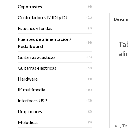
Capotrastes
(4)
Controladores MIDI y DJ
(31)
Descrip
Estuches y fundas
(7)
Fuentes de alimentación/
Ta
(14)
Pedalboard
al
Guitarras acústicas
(35)
Guitarras eléctricas
(53)
Hardware
(4)
IK multimedia
(10)
Interfaces USB
(43)
Limpiadores
(5)
Melódicas
(3)
¿Te