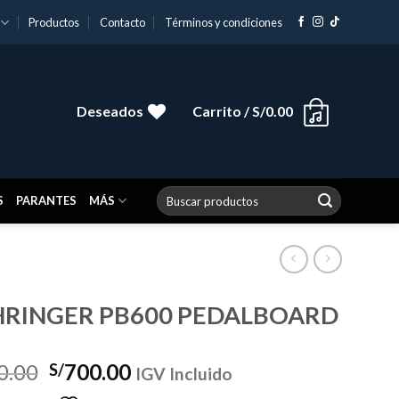
Productos
Contacto
Términos y condiciones
Deseados
Carrito /
S/
0.00
Buscar
S
PARANTES
MÁS
por:
HRINGER PB600 PEDALBOARD
El
El
0.00
700.00
S/
IGV Incluido
precio
precio