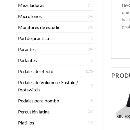
favo
Mezcladoras
(13)
que 
Micrófonos
(67)
hast
pro
Monitores de estudio
(29)
Pad de práctica
(3)
Parantes
(37)
Parlantes
(3)
Pedales de efecto
(170)
PROD
Pedales de Volumen / Sustain /
(5)
footswitch
Pedales para bombo
(6)
Percusión latina
(27)
Añadir
Añadir
SIN EXISTENCIAS
SIN E
a la
a la
lista de
lista de
Platillos
(16)
deseos
deseos