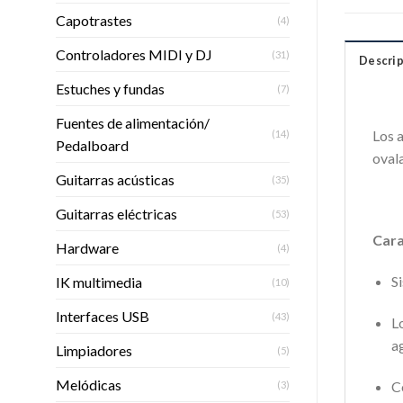
Capotrastes
(4)
Controladores MIDI y DJ
(31)
Descrip
Estuches y fundas
(7)
Fuentes de alimentación/
Los 
(14)
Pedalboard
oval
Guitarras acústicas
(35)
Guitarras eléctricas
(53)
Cara
Hardware
(4)
S
IK multimedia
(10)
Interfaces USB
(43)
L
a
Limpiadores
(5)
Melódicas
C
(3)