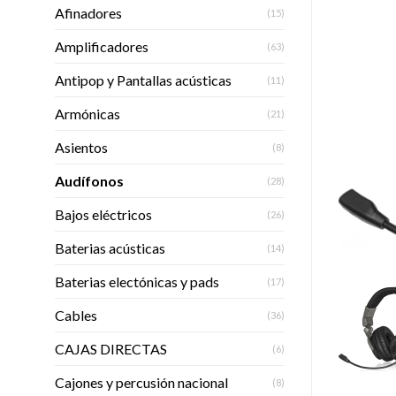
Afinadores
(15)
Amplificadores
(63)
Antipop y Pantallas acústicas
(11)
Armónicas
(21)
Asientos
(8)
Audífonos
(28)
Bajos eléctricos
(26)
Baterias acústicas
(14)
Baterias electónicas y pads
(17)
Cables
(36)
CAJAS DIRECTAS
(6)
Cajones y percusión nacional
(8)