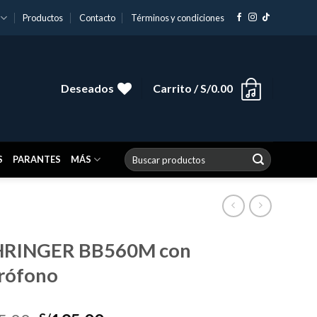
Productos
Contacto
Términos y condiciones
Deseados
Carrito /
S/
0.00
Buscar
S
PARANTES
MÁS
por:
RINGER BB560M con
rófono