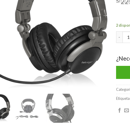
22
S/
lista de
deseos
2 dispo
BEHRIN
¿Nec
Categor
Etiqueta