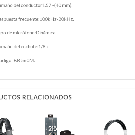
amaño del conductor
1.57 «(40 mm).
espuesta frecuente:
100kHz-20kHz.
ipo de micrófono:
Dinámica.
amaño del enchufe:
1/8 «.
ódigo: BB 560M.
UCTOS RELACIONADOS