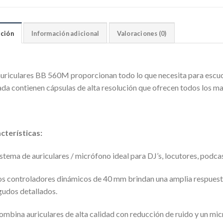
ción
Información adicional
Valoraciones (0)
auriculares BB 560M proporcionan todo lo que necesita para esc
ada contienen cápsulas de alta resolución que ofrecen todos los ma
cterísticas:
istema de auriculares / micrófono ideal para DJ’s, locutores, podca
os controladores dinámicos de 40 mm brindan una amplia respuesta
gudos detallados.
ombina auriculares de alta calidad con reducción de ruido y un mic