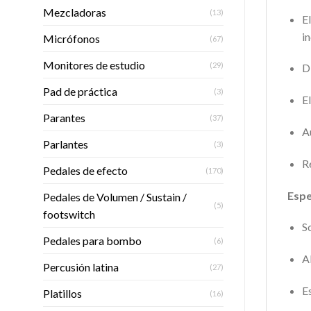
Mezcladoras
(13)
E
i
Micrófonos
(67)
Monitores de estudio
(29)
D
Pad de práctica
(3)
E
Parantes
(37)
A
Parlantes
(3)
R
Pedales de efecto
(170)
Espe
Pedales de Volumen / Sustain /
(5)
footswitch
So
Pedales para bombo
(6)
A
Percusión latina
(27)
Es
Platillos
(16)