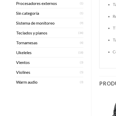
Procesadores externos
(1)
T
Sin categoría
(1)
R
Sistema de monitoreo
(9)
T
Teclados y pianos
(34)
T
Tornamesas
(4)
C
Ukeleles
(18)
Vientos
(3)
Violines
(5)
Warm audio
(3)
PROD