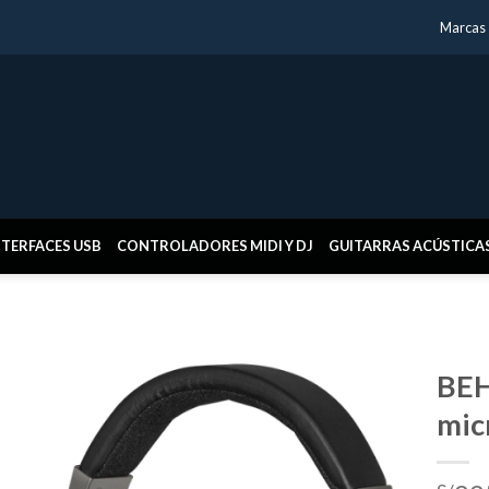
Marcas
NTERFACES USB
CONTROLADORES MIDI Y DJ
GUITARRAS ACÚSTICA
BEH
mic
Añadir
a la