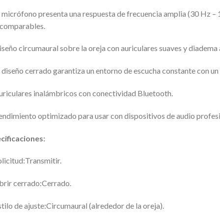
l micrófono presenta una respuesta de frecuencia amplia (30 Hz – 1
ncomparables.
iseño circumaural sobre la oreja con auriculares suaves y diadema
l diseño cerrado garantiza un entorno de escucha constante con un
uriculares inalámbricos con conectividad Bluetooth.
endimiento optimizado para usar con dispositivos de audio profes
cificaciones:
licitud:
Transmitir.
brir cerrado:
Cerrado.
tilo de ajuste:
Circumaural (alrededor de la oreja).