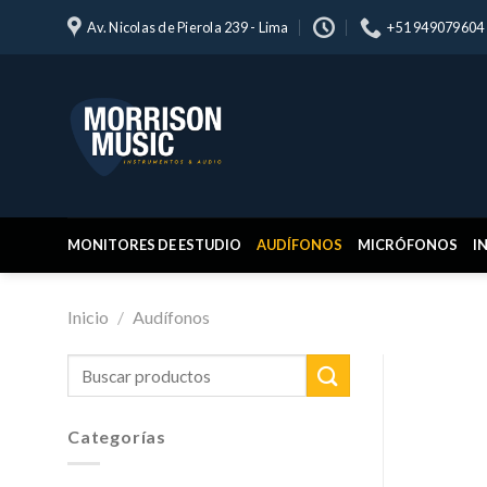
Skip
Av. Nicolas de Pierola 239 - Lima
+51 949079604
to
content
MONITORES DE ESTUDIO
AUDÍFONOS
MICRÓFONOS
I
Inicio
/
Audífonos
Buscar
por:
Categorías