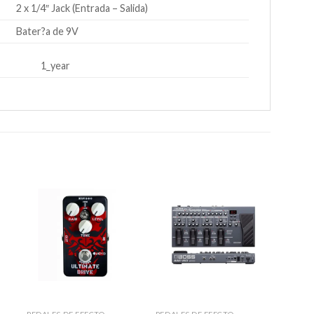
2 x 1/4″ Jack (Entrada – Salida)
Bater?a de 9V
1_year
r
Añadir
Añadir
a la
a la
e
lista de
lista de
s
deseos
deseos
+
+
+