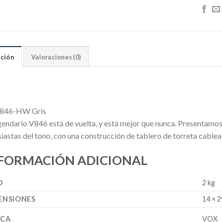
ción
Valoraciones (0)
846-HW Gris
egendario V846 está de vuelta, y está mejor que nunca. Presentam
siastas del tono, con una construcción de tablero de torreta cabl
FORMACIÓN ADICIONAL
O
2 kg
ENSIONES
14 × 2
CA
VOX