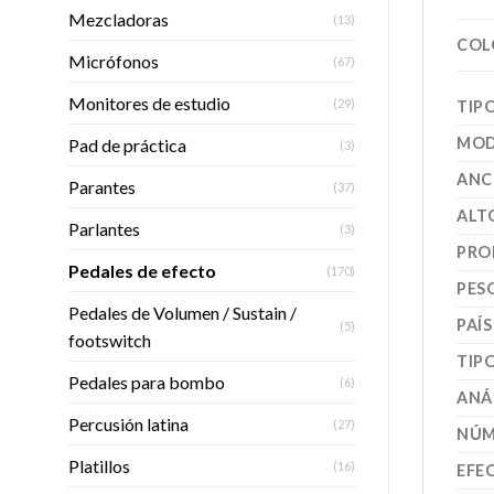
Mezcladoras
(13)
COL
Micrófonos
(67)
Monitores de estudio
(29)
TIP
MOD
Pad de práctica
(3)
ANC
Parantes
(37)
ALT
Parlantes
(3)
PRO
Pedales de efecto
(170)
PES
Pedales de Volumen / Sustain /
PAÍ
(5)
footswitch
TIP
Pedales para bombo
(6)
ANÁ
Percusión latina
(27)
NÚM
Platillos
(16)
EFE