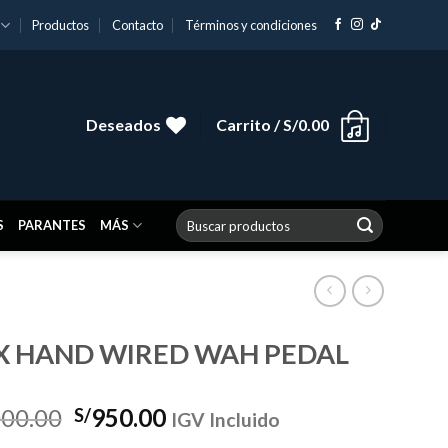
Productos
Contacto
Términos y condiciones
Deseados
Carrito /
S/
0.00
Buscar
S
PARANTES
MÁS
por:
X HAND WIRED WAH PEDAL
El
El
000.00
950.00
S/
IGV Incluido
precio
precio