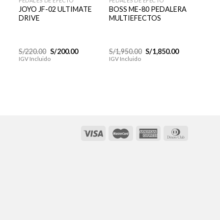
PEDALES DE EFECTO
PEDALES DE EFECTO
PEDALE
JOYO JF-02 ULTIMATE
BOSS ME-80 PEDALERA
BOSS 
DRIVE
MULTIEFECTOS
CHOR
El
El
El
El
S/
220.00
S/
200.00
S/
1,950.00
S/
1,850.00
S/
550.
cio
precio
precio
precio
precio
IGV Incluido
IGV Incluido
IGV Inc
al
original
actual
original
actual
era:
es:
era:
es:
0.00.
S/220.00.
S/200.00.
S/1,950.00.
S/1,850.00.