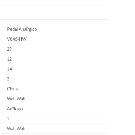
Pedal Anal?gico
V846-HW
29
12
14
2
China
Wah Wah
An?logo
1
Wah Wah