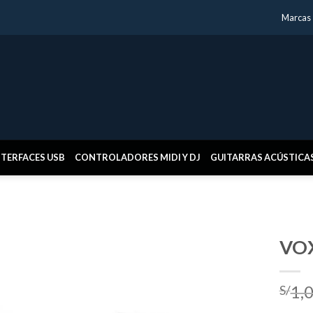
Marcas
NTERFACES USB
CONTROLADORES MIDI Y DJ
GUITARRAS ACÚSTICA
VO
1,
S/
Añadir
a la