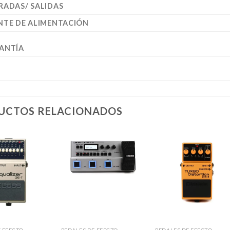
RADAS/ SALIDAS
NTE DE ALIMENTACIÓN
ANTÍA
UCTOS RELACIONADOS
Añadir
Añadir
Añadi
a la
a la
a la
lista de
lista de
lista d
deseos
deseos
deseo
+
+