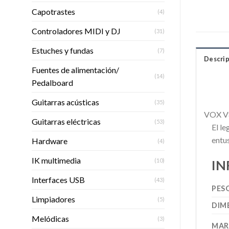
Capotrastes
(4)
Controladores MIDI y DJ
(31)
Estuches y fundas
(7)
Descrip
Fuentes de alimentación/
(14)
Pedalboard
Guitarras acústicas
(35)
VOX V
Guitarras eléctricas
(53)
El l
entu
Hardware
(4)
IK multimedia
(10)
IN
Interfaces USB
(43)
PES
Limpiadores
(5)
DIM
Melódicas
(3)
MAR