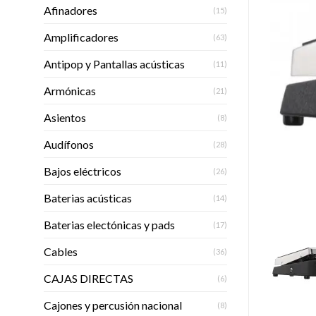
Afinadores
(15)
Amplificadores
(63)
Antipop y Pantallas acústicas
(11)
Armónicas
(21)
Asientos
(8)
Audífonos
(28)
Bajos eléctricos
(26)
Baterias acústicas
(14)
Baterias electónicas y pads
(17)
Cables
(36)
CAJAS DIRECTAS
(6)
Cajones y percusión nacional
(8)