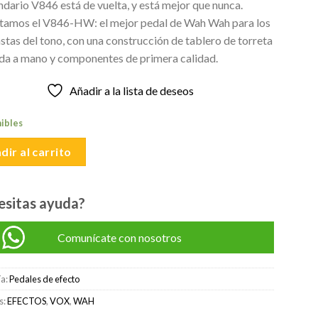
ndario V846 está de vuelta, y está mejor que nunca.
original
actual
tamos el V846-HW: el mejor pedal de Wah Wah para los
era:
es:
stas del tono, con una construcción de tablero de torreta
S/1,000.00.
S/950.00.
da a mano y componentes de primera calidad.
Añadir a la lista de deseos
nibles
dir al carrito
esitas ayuda?
Comunícate con nosotros
ía:
Pedales de efecto
s:
EFECTOS
,
VOX
,
WAH