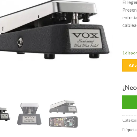
El lege
lista de
Presen
deseos
entusia
cablea
1 dispo
Aña
¿Nec
Categor
Etiqueta