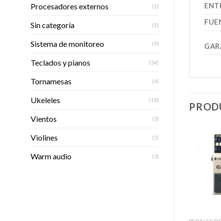
ENT
Procesadores externos
(1)
FUE
Sin categoría
(1)
Sistema de monitoreo
(9)
GAR
Teclados y pianos
(34)
Tornamesas
(4)
Ukeleles
(18)
PROD
Vientos
(3)
Violines
(5)
Warm audio
(3)
Añadir
Añadir
SIN EXISTENCIAS
a la
a la
lista de
lista de
deseos
deseos
+
+
+