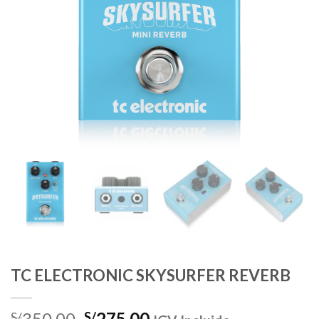
TC ELECTRONIC SKYSURFER REVERB
El
El
350.00
275.00
S/
S/