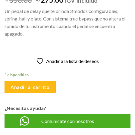
IGV Incluido
precio
precio
Un pedal de delay que te brinda 3 modos configurables,
original
actual
spring, hall y plate. Con sistema true bypass que no altera el
era:
es:
sonido de tu instrumento cuando el pedal se encuentra
S/350.00.
S/275.00.
apagado.
Añadir a la lista de deseos
1 disponibles
Añadir al carrito
¿Necesitas ayuda?
Comunícate con nosotros