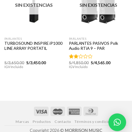
lista de
lista de
SIN EXISTENCIAS
SIN EXISTENCIAS
deseos
deseos
PARLANTES
PARLANTES
TURBOSOUND INSPIRE iP1000
PARLANTES PASIVOS Polk
LINE ARRAY PORTATIL
Audio RTiA 9 – PAR
El
El
El
El
S/
3,650.00
S/
3,450.00
S/
4,850.00
S/
4,565.00
Valorado
precio
precio
precio
precio
IGV Incluido
IGV Incluido
con
original
actual
original
actual
2.00
era:
es:
era:
es:
de 5
S/3,650.00.
S/3,450.00.
S/4,850.00.
S/4,565.00.
Marcas
Productos
Contacto
Términos y condiciones
Copyright 2026 ©
MORRISON MUSIC