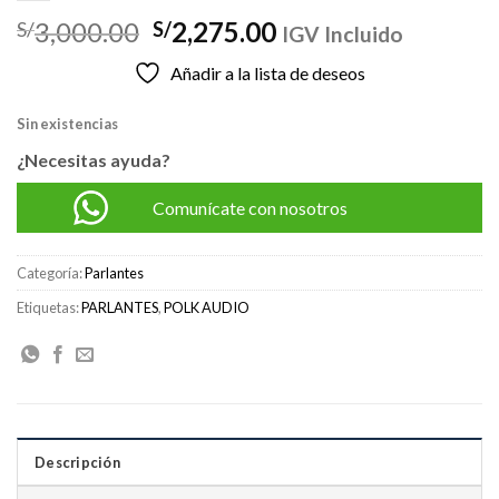
El
El
3,000.00
2,275.00
S/
S/
IGV Incluido
precio
precio
Añadir a la lista de deseos
original
actual
era:
es:
Sin existencias
S/3,000.00.
S/2,275.00.
¿Necesitas ayuda?
Comunícate con nosotros
Categoría:
Parlantes
Etiquetas:
PARLANTES
,
POLK AUDIO
Descripción