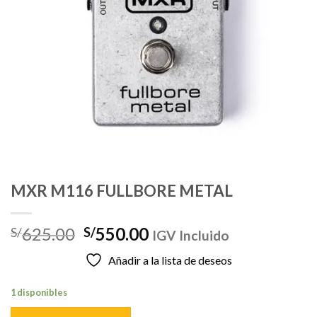
MXR M116 FULLBORE METAL
El
El
625.00
550.00
S/
S/
IGV Incluido
precio
precio
Añadir a la lista de deseos
original
actual
era:
es:
1 disponibles
S/625.00.
S/550.00.