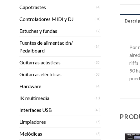
Capotrastes
(4)
Controladores MIDI y DJ
(31)
Descrip
Estuches y fundas
(7)
Fuentes de alimentación/
Por 
(14)
Pedalboard
alred
Guitarras acústicas
riffs
(35)
90 ha
Guitarras eléctricas
(53)
puede
Hardware
(4)
IK multimedia
(10)
Interfaces USB
(43)
PROD
Limpiadores
(5)
Melódicas
(3)