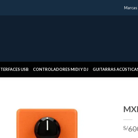
Marcas
NTERFACES USB
CONTROLADORES MIDI Y DJ
GUITARRAS ACÚSTICA
MXR
60
S/
Añadir
a la