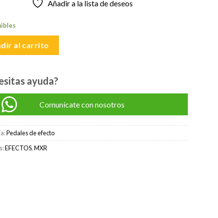
Añadir a la lista de deseos
original
actual
era:
es:
nibles
S/600.00.
S/550.00.
dir al carrito
esitas ayuda?
Comunícate con nosotros
ía:
Pedales de efecto
s:
EFECTOS
,
MXR