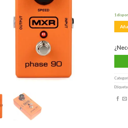
lista de
deseos
1 dispo
Aña
¿Nec
Categor
Etiqueta