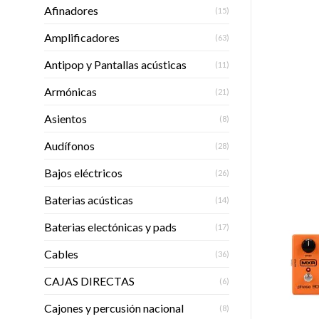
Afinadores
(15)
Amplificadores
(63)
Antipop y Pantallas acústicas
(11)
Armónicas
(21)
Asientos
(8)
Audífonos
(28)
Bajos eléctricos
(26)
Baterias acústicas
(14)
Baterias electónicas y pads
(17)
Cables
(36)
CAJAS DIRECTAS
(6)
Cajones y percusión nacional
(8)