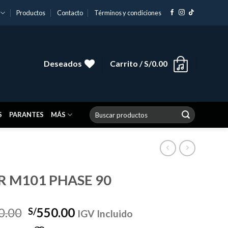
Productos
Contacto
Términos y condiciones
Deseados
Carrito /
S/
0.00
Buscar
S
PARANTES
MÁS
por:
 M101 PHASE 90
El
El
0.00
550.00
S/
IGV Incluido
precio
precio