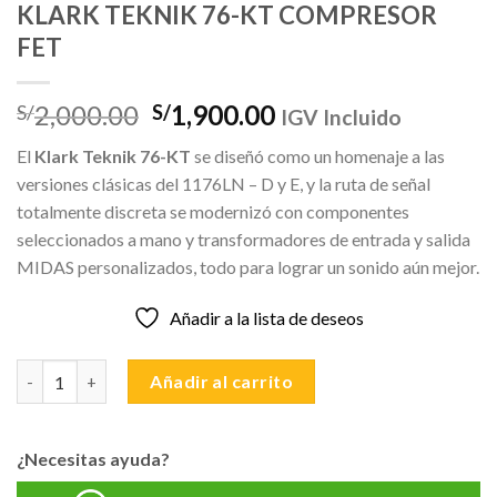
KLARK TEKNIK 76-KT COMPRESOR
FET
El
El
2,000.00
1,900.00
S/
S/
IGV Incluido
precio
precio
El
Klark Teknik 76-KT
se diseñó como un homenaje a las
original
actual
versiones clásicas del 1176LN – D y E, y la ruta de señal
era:
es:
totalmente discreta se modernizó con componentes
S/2,000.00.
S/1,900.00.
seleccionados a mano y transformadores de entrada y salida
MIDAS personalizados, todo para lograr un sonido aún mejor.
Añadir a la lista de deseos
KLARK TEKNIK 76-KT COMPRESOR FET cantidad
Añadir al carrito
¿Necesitas ayuda?