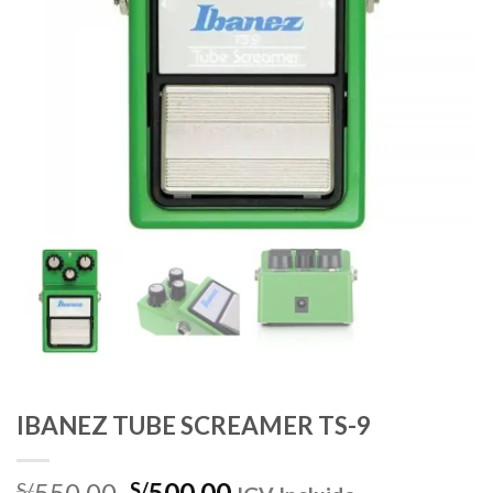
IBANEZ TUBE SCREAMER TS-9
El
El
550.00
500.00
S/
S/