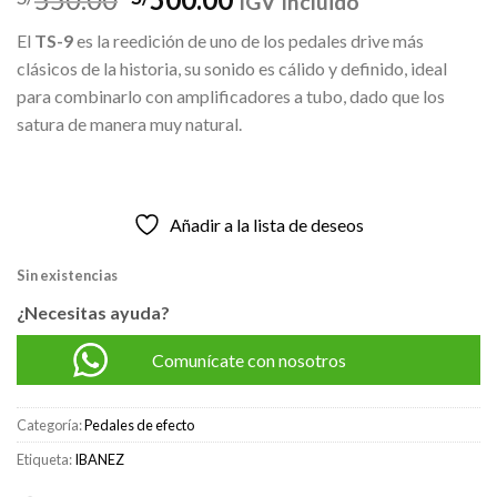
IGV Incluido
precio
precio
El
TS-9
es la reedición de uno de los pedales drive más
original
actual
clásicos de la historia, su sonido es cálido y definido, ideal
era:
es:
para combinarlo con amplificadores a tubo, dado que los
S/550.00.
S/500.00.
satura de manera muy natural.
Añadir a la lista de deseos
Sin existencias
¿Necesitas ayuda?
Comunícate con nosotros
Categoría:
Pedales de efecto
Etiqueta:
IBANEZ