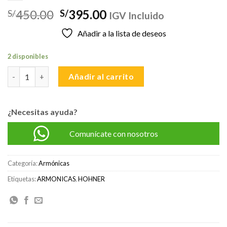
El
El
450.00
395.00
S/
S/
IGV Incluido
precio
precio
Añadir a la lista de deseos
original
actual
era:
es:
2 disponibles
S/450.00.
S/395.00.
HOHNER MARINE BAND THUNDERBIRD LOW C cantidad
Añadir al carrito
¿Necesitas ayuda?
Comunícate con nosotros
Categoría:
Armónicas
Etiquetas:
ARMONICAS
,
HOHNER