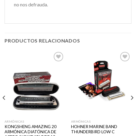
no nos defrauda.
PRODUCTOS RELACIONADOS
Añadir
Añadir
a la
a la
lista de
lista de
deseos
deseos
ARMÓNICAS
ARMÓNICAS
KONGSHENG AMAZING 20
HOHNER MARINE BAND
ARMÓNICA DIATÓNICA DE
THUNDERBIRD LOW C