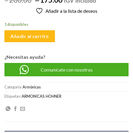
IGV Incluido
precio
precio
Añadir a la lista de deseos
original
actual
era:
es:
1 disponibles
S/200.00.
S/175.00.
Añadir al carrito
¿Necesitas ayuda?
Comunícate con nosotros
Categoría:
Armónicas
Etiquetas:
ARMONICAS
,
HOHNER