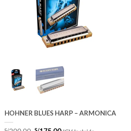
HOHNER BLUES HARP – ARMONICA
El
El
200.00
175.00
S/
S/