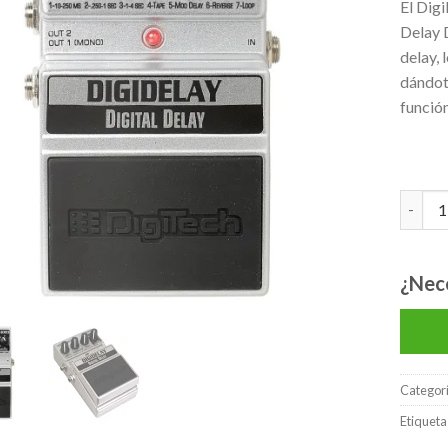
El Digi
lista de
Delay 
deseos
delay, 
dándote
función
DIGITE
¿Nec
Categor
Etiqueta