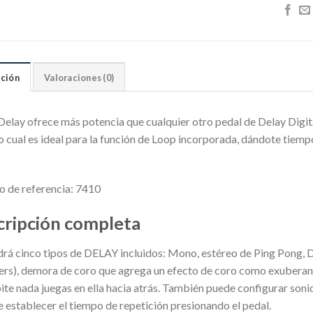
ción
Valoraciones (0)
Delay ofrece más potencia que cualquier otro pedal de Delay Digit
lo cual es ideal para la función de Loop incorporada, dándote tiempo
 de referencia: 7410
cripción completa
á cinco tipos de DELAY incluidos: Mono, estéreo de Ping Pong, Del
s), demora de coro que agrega un efecto de coro como exuberante a
ite nada juegas en ella hacia atrás. También puede configurar son
 establecer el tiempo de repetición presionando el pedal.