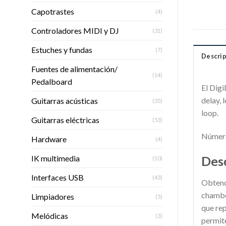
Capotrastes
(4)
Controladores MIDI y DJ
(31)
Estuches y fundas
(7)
Descrip
Fuentes de alimentación/
(14)
Pedalboard
El Digi
delay, 
Guitarras acústicas
(35)
loop.
Guitarras eléctricas
(53)
Número
Hardware
(4)
IK multimedia
Des
(10)
Interfaces USB
(43)
Obtendr
chamber
Limpiadores
(5)
que rep
Melódicas
(3)
permite