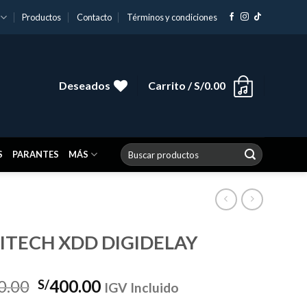
Productos
Contacto
Términos y condiciones
Deseados
Carrito /
S/
0.00
Buscar
S
PARANTES
MÁS
por:
ITECH XDD DIGIDELAY
El
El
0.00
400.00
S/
IGV Incluido
precio
precio