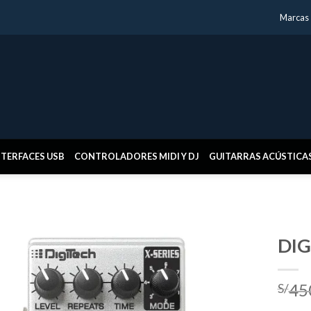
Marcas
NTERFACES USB
CONTROLADORES MIDI Y DJ
GUITARRAS ACÚSTICA
DIG
45
S/
Añadir
a la