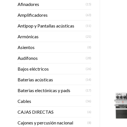
Afinadores
(15)
Amplificadores
(63)
Antipop y Pantallas acústicas
(11)
Armónicas
(21)
Asientos
(8)
Audífonos
(28)
Bajos eléctricos
(26)
Baterias acústicas
(14)
Baterias electónicas y pads
(17)
Cables
(36)
CAJAS DIRECTAS
(6)
Cajones y percusión nacional
(8)