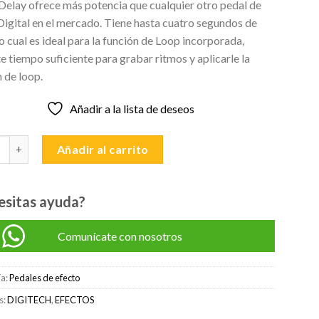
Delay ofrece más potencia que cualquier otro pedal de
original
actual
Digital en el mercado. Tiene hasta cuatro segundos de
era:
es:
lo cual es ideal para la función de Loop incorporada,
S/450.00.
S/400.00.
 tiempo suficiente para grabar ritmos y aplicarle la
 de loop.
Añadir a la lista de deseos
CH XDD DIGIDELAY cantidad
Añadir al carrito
esitas ayuda?
Comunícate con nosotros
ía:
Pedales de efecto
s:
DIGITECH
,
EFECTOS