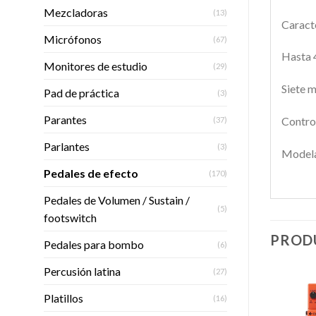
Mezcladoras
(13)
Caracte
Micrófonos
(67)
Hasta 
Monitores de estudio
(29)
Siete m
Pad de práctica
(3)
Parantes
Control
(37)
Parlantes
(3)
Modelad
Pedales de efecto
(170)
Pedales de Volumen / Sustain /
(5)
footswitch
PROD
Pedales para bombo
(6)
Percusión latina
(27)
Platillos
(16)