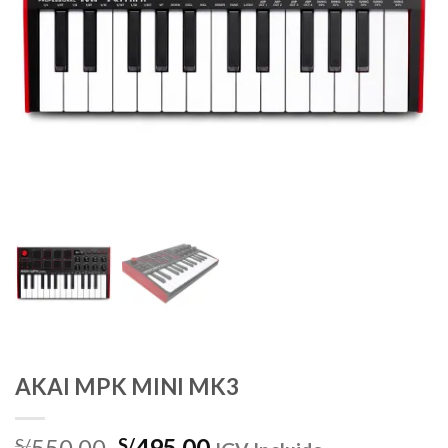
AKAI MPK MINI MK3
El
El
550.00
495.00
S/
S/