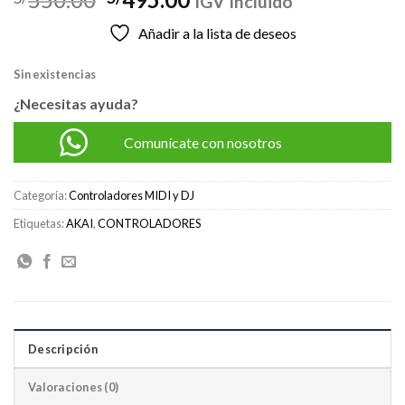
IGV Incluido
precio
precio
Añadir a la lista de deseos
original
actual
era:
es:
Sin existencias
S/550.00.
S/495.00.
¿Necesitas ayuda?
Comunícate con nosotros
Categoría:
Controladores MIDI y DJ
Etiquetas:
AKAI
,
CONTROLADORES
Descripción
Valoraciones (0)