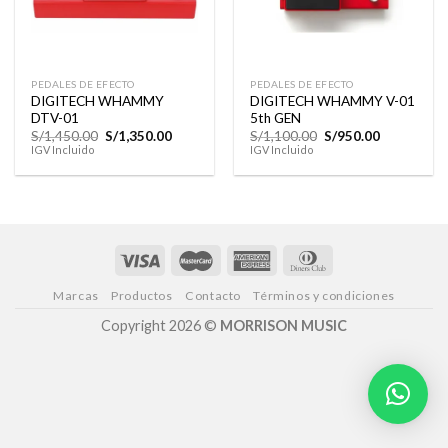
PEDALES DE EFECTO
PEDALES DE EFECTO
DIGITECH WHAMMY
DIGITECH WHAMMY V-01
DTV-01
5th GEN
El
El
El
El
S/
1,450.00
S/
1,350.00
S/
1,100.00
S/
950.00
precio
precio
precio
precio
IGV Incluido
IGV Incluido
original
actual
original
actual
era:
es:
era:
es:
S/1,450.00.
S/1,350.00.
S/1,100.00.
S/950.00.
Marcas
Productos
Contacto
Términos y condiciones
Copyright 2026 ©
MORRISON MUSIC