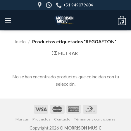
Skip
+51 949079604
to
content
Inicio
/
Productos etiquetados “REGGAETON”
FILTRAR
No se han encontrado productos que coincidan con tu
selección.
Marcas
Productos
Contacto
Términos y condiciones
Copyright 2026 ©
MORRISON MUSIC