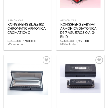
ARMÓNICAS
ARMÓNICAS
KONGSHENG BLUEBIRD
KONGSHENG BABYFAT
CHROMATIC ARMÓNICA
ARMÓNICA DIATÓNICA
CROMÁTICA C
DE 7 AGUJEROS C-A-G-
Bb-D
El
El
El
El
S/
450.00
S/
400.00
S/
130.00
S/
120.00
precio
precio
precio
precio
IGV Incluido
IGV Incluido
original
actual
original
actual
era:
es:
era:
es:
S/450.00.
S/400.00.
S/130.00.
S/120.00.
Añadir
Añadir
a la
a la
lista de
lista de
deseos
deseos