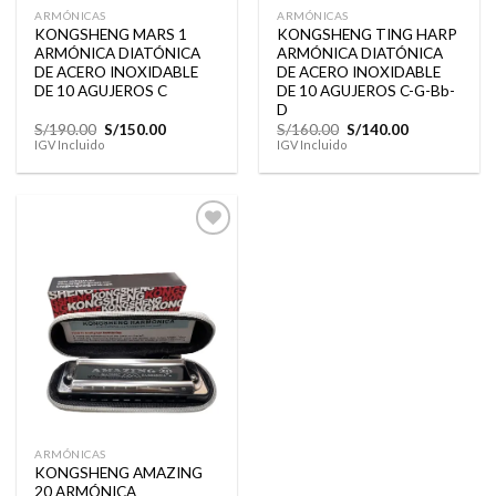
ARMÓNICAS
ARMÓNICAS
KONGSHENG MARS 1
KONGSHENG TING HARP
ARMÓNICA DIATÓNICA
ARMÓNICA DIATÓNICA
DE ACERO INOXIDABLE
DE ACERO INOXIDABLE
DE 10 AGUJEROS C
DE 10 AGUJEROS C-G-Bb-
D
El
El
El
El
S/
190.00
S/
150.00
S/
160.00
S/
140.00
precio
precio
precio
precio
IGV Incluido
IGV Incluido
original
actual
original
actual
era:
es:
era:
es:
S/190.00.
S/150.00.
S/160.00.
S/140.00.
Añadir
a la
lista de
deseos
ARMÓNICAS
KONGSHENG AMAZING
20 ARMÓNICA