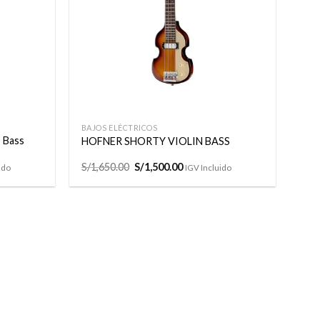
+
BAJOS ELÉCTRICOS
 Bass
HOFNER SHORTY VIOLIN BASS
El
El
S/
1,650.00
S/
1,500.00
ido
IGV Incluido
precio
precio
original
actual
era:
es:
00.
S/1,650.00.
S/1,500.00.