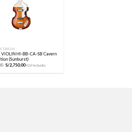
ÉCTRICOS
VIOLIN HI-BB-CA-SB Cavern
ition (Sunburst)
El
El
00
S/
2,750.00
IGV Incluido
precio
precio
original
actual
era:
es:
S/2,850.00.
S/2,750.00.