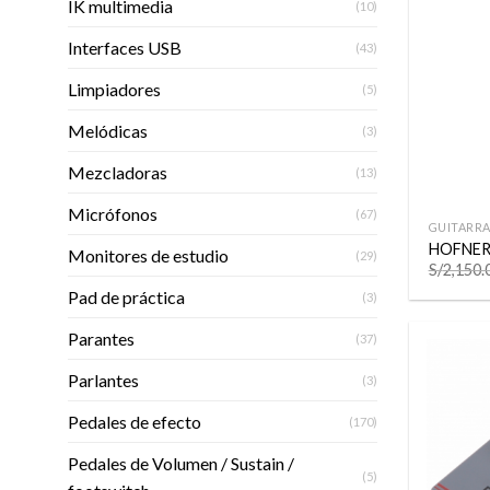
IK multimedia
(10)
Interfaces USB
(43)
Limpiadores
(5)
Melódicas
(3)
Mezcladoras
(13)
+
Micrófonos
(67)
GUITARRA
HOFNER 
Monitores de estudio
(29)
S/
2,150.
Pad de práctica
(3)
Parantes
(37)
Parlantes
(3)
Pedales de efecto
(170)
Pedales de Volumen / Sustain /
(5)