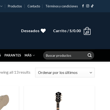
Productos
Contacto
Términos y condiciones
Deseados
Carrito /
S/
0.00
Buscar
S
PARANTES
MÁS
por:
wing all 13 results
Añadir
Añadir