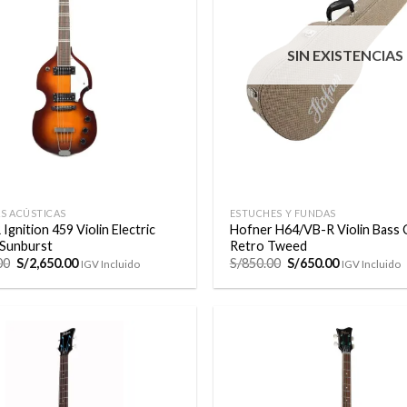
a la
lista de
deseos
SIN EXISTENCIAS
+
S ACÚSTICAS
ESTUCHES Y FUNDAS
gnition 459 Violin Electric
Hofner H64/VB-R Violin Bass 
 Sunburst
Retro Tweed
El
El
El
El
00
S/
2,650.00
S/
850.00
S/
650.00
IGV Incluido
IGV Incluido
precio
precio
precio
precio
original
actual
original
actual
era:
es:
era:
es:
S/2,925.00.
S/2,650.00.
S/850.00.
S/650.00.
Añadir
a la