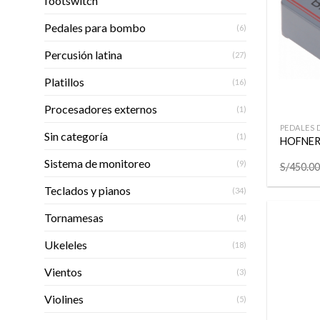
footswitch
Pedales para bombo
(6)
Percusión latina
(27)
Platillos
(16)
+
Procesadores externos
(1)
PEDALES 
Sin categoría
(1)
HOFNER
Sistema de monitoreo
(9)
S/
450.00
Teclados y pianos
(34)
Tornamesas
(4)
Ukeleles
(18)
Vientos
(3)
Violines
(5)