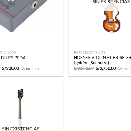
SIN EXISTENCIAS
+
DE EFECTO
BAJOS ELÉCTRICOS
HOFNER VIOLIN HI-BB-SE-SB
 BLUES PEDAL
Ignition (Sunburst)
El
El
El
El
S/
300.00
S/
2,850.00
S/
2,750.00
IGV Incluido
IGV Inclu
precio
precio
precio
precio
original
actual
original
actual
era:
es:
era:
es:
S/450.00.
S/300.00.
S/2,850.00.
S/2,750.
Añadir
a la
lista de
deseos
SIN EXISTENCIAS