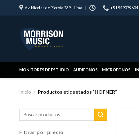
Skip
Av. Nicolas de Pierola 239 - Lima
+51 949079604
to
content
MONITORES DE ESTUDIO
AUDÍFONOS
MICRÓFONOS
I
Inicio
/
Productos etiquetados “HOFNER”
Buscar
por:
Filtrar por precio