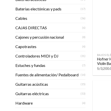
Baterias electónicas y pads
(17)
Cables
(36)
CAJAS DIRECTAS
(6)
Cajones y percusión nacional
(8)
Capotrastes
+
(4)
BAJOS EL
Controladores MIDI y DJ
(31)
Hofner 
Violin B
Estuches y fundas
(7)
S/
3,200.
Fuentes de alimentación/ Pedalboard
(14)
Guitarras acústicas
(35)
Guitarras eléctricas
(53)
Hardware
(4)