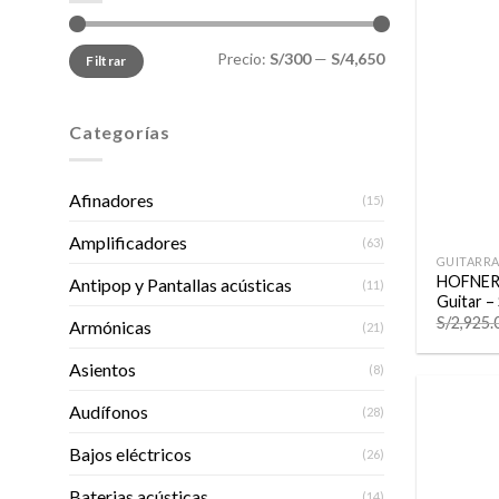
Precio
Precio
Precio:
S/300
—
S/4,650
Filtrar
mínimo
máximo
Categorías
Afinadores
(15)
+
Amplificadores
(63)
GUITARRA
HOFNER I
Antipop y Pantallas acústicas
(11)
Guitar –
S/
2,925.
Armónicas
(21)
Asientos
(8)
Audífonos
(28)
Bajos eléctricos
(26)
Baterias acústicas
(14)